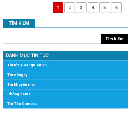
1
2
3
4
5
6
TÌM KIẾM
Tìm kiếm
DANH MỤC TIN TỨC
Tin tức Hoangtuan.vn
Tin công ty
Tin khuyến mại
Phòng game
Tin Tức Camera