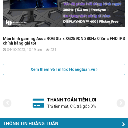
Màn hình gaming Asus ROG Strix XG259QN 380Hz 0.3ms FHD IPS
chính hãng giá tốt
04-10-2023, 10:19 am
231
Xem thêm
96
Tin tức Hoangtuan.vn
THANH TOÁN TIỆN LỢI
Trả tiền mặt, CK, trả góp 0%
THÔNG TIN HOÀNG TUẤN