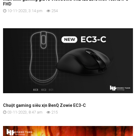
FHD
10-11-2023, 3:14 pm
254
Chuột gaming siêu xịn BenQ Zowie EC3-C
03-11-2023, 8:47 am
215