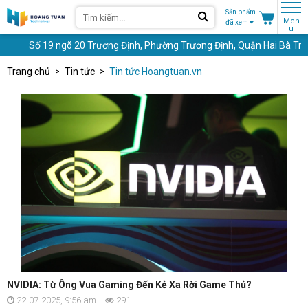
Sản phẩm
Men
đã xem
u
 19 ngõ 20 Trương Định, Phường Trương Định, Quận Hai Bà Trưng, Hà Nội
Trang chủ
Tin tức
Tin tức Hoangtuan.vn
NVIDIA: Từ Ông Vua Gaming Đến Kẻ Xa Rời Game Thủ?
22-07-2025, 9:56 am
291