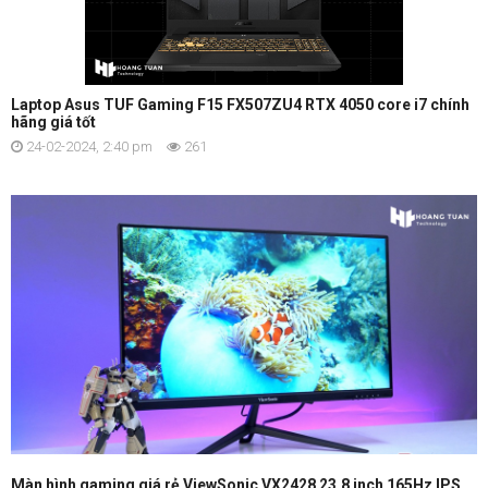
Laptop Asus TUF Gaming F15 FX507ZU4 RTX 4050 core i7 chính
hãng giá tốt
24-02-2024, 2:40 pm
261
Màn hình gaming giá rẻ ViewSonic VX2428 23.8 inch 165Hz IPS