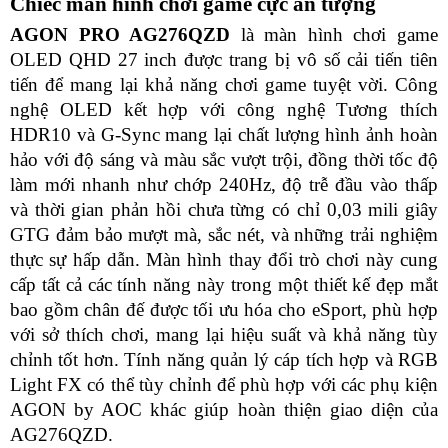
Chiếc màn hình chơi game cực ấn tượng
AGON PRO AG276QZD
 là màn hình chơi game 
OLED QHD 27 inch được trang bị vô số cải tiến tiên 
tiến để mang lại khả năng chơi game tuyệt vời. Công 
nghệ OLED kết hợp với công nghệ Tương thích 
HDR10 và G-Sync mang lại chất lượng hình ảnh hoàn 
hảo với độ sáng và màu sắc vượt trội, đồng thời tốc độ 
làm mới nhanh như chớp 240Hz, độ trễ đầu vào thấp 
và thời gian phản hồi chưa từng có chỉ 0,03 mili giây 
GTG đảm bảo mượt mà, sắc nét, và những trải nghiệm 
thực sự hấp dẫn. Màn hình thay đổi trò chơi này cung 
cấp tất cả các tính năng này trong một thiết kế đẹp mắt 
bao gồm chân đế được tối ưu hóa cho eSport, phù hợp 
với sở thích chơi, mang lại hiệu suất và khả năng tùy 
chỉnh tốt hơn. Tính năng quản lý cáp tích hợp và RGB 
Light FX có thể tùy chỉnh để phù hợp với các phụ kiện 
AGON by AOC khác giúp hoàn thiện giao diện của 
AG276QZD. 