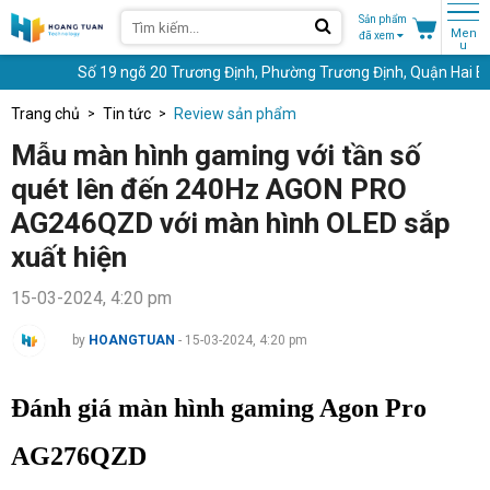
Sản phẩm
Men
đã xem
u
ố 19 ngõ 20 Trương Định, Phường Trương Định, Quận Hai Bà Trưng, Hà Nộ
Trang chủ
Tin tức
Review sản phẩm
Mẫu màn hình gaming với tần số
quét lên đến 240Hz AGON PRO
AG246QZD với màn hình OLED sắp
xuất hiện
15-03-2024, 4:20 pm
by
HOANGTUAN
- 15-03-2024, 4:20 pm
Đánh giá màn hình gaming Agon Pro 
AG276QZD