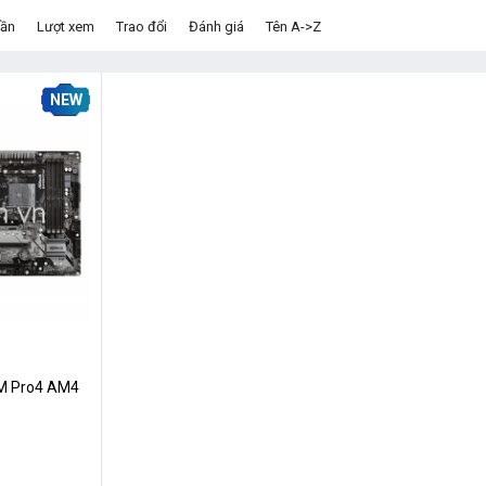
dần
Lượt xem
Trao đổi
Đánh giá
Tên A->Z
NEW
M Pro4 AM4