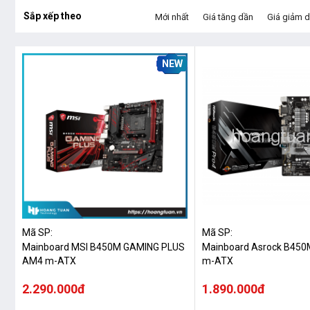
Sắp xếp theo
Mới nhất
Giá tăng dần
Giá giảm 
NEW
Mã SP:
Mã SP:
Mainboard MSI B450M GAMING PLUS
Mainboard Asrock B450
AM4 m-ATX
m-ATX
2.290.000đ
1.890.000đ