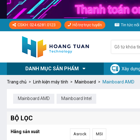
CSKH: 024.6281.0123
Hỗ trợ trực tuyến
Tin tức nổi
DANH MỤC SẢN PHẨM
Xây dựng
Trang chủ
Linh kiện máy tính
Mainboard
Mainboard AMD
Mainboard AMD
Mainboard Intel
BỘ LỌC
Hãng sản xuất
Asrock
MSI