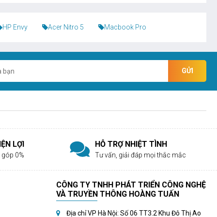
HP Envy
Acer Nitro 5
Macbook Pro
GỬI
ỆN LỢI
HỖ TRỢ NHIỆT TÌNH
rả góp 0%
Tư vấn, giải đáp mọi thắc mắc
CÔNG TY TNHH PHÁT TRIỂN CÔNG NGHỆ
VÀ TRUYỀN THÔNG HOÀNG TUẤN
Địa chỉ VP Hà Nội: Số 06 TT3.2 Khu Đô Thị Ao