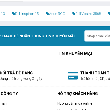
 13
Dell Inspiron 15
Asus ROG
Dell Vostro 3568
 EMAIL ĐỂ NHẬN THÔNG TIN KHUYẾN MÃI
TIN KHUYẾN MẠI
ĐỔI TRẢ DỄ DÀNG
THANH TOÁN TI
Dùng thử trong vòng 3 ngày
Trả tiền mặt, CK, t
 CÔNG TY
HỖ TRỢ KHÁCH HÀNG
o hành
Hướng dẫn mua online