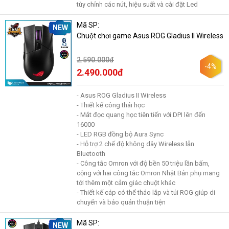
tùy chỉnh các nút, hiệu suất và cài đặt Led
Mã SP:
NEW
Chuột chơi game Asus ROG Gladius II Wireless
2.590.000đ
-4%
2.490.000đ
- Asus ROG Gladius II Wireless
- Thiết kế công thái học
- Mắt đọc quang học tiên tiến với DPI lên đến
16000
- LED RGB đồng bộ Aura Sync
- Hỗ trợ 2 chế độ không dây Wireless lẫn
Bluetooth
- Công tắc Omron với độ bền 50 triệu lần bấm,
cộng với hai công tắc Omron Nhật Bản phụ mang
tới thêm một cảm giác chuột khác
- Thiết kế cáp có thể tháo lắp và túi ROG giúp di
chuyển và bảo quản thuận tiện
Mã SP:
NEW