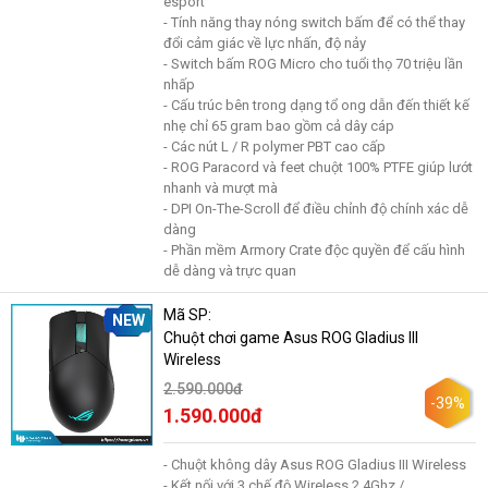
esport
- Tính năng thay nóng switch bấm để có thể thay
đổi cảm giác về lực nhấn, độ nảy
- Switch bấm ROG Micro cho tuổi thọ 70 triệu lần
nhấp
- Cấu trúc bên trong dạng tổ ong dẫn đến thiết kế
nhẹ chỉ 65 gram bao gồm cả dây cáp
- Các nút L / R polymer PBT cao cấp
- ROG Paracord và feet chuột 100% PTFE giúp lướt
nhanh và mượt mà
- DPI On-The-Scroll để điều chỉnh độ chính xác dễ
dàng
- Phần mềm Armory Crate độc ​​quyền để cấu hình
dễ dàng và trực quan
Mã SP:
NEW
Chuột chơi game Asus ROG Gladius III
Wireless
2.590.000đ
-39%
1.590.000đ
- Chuột không dây Asus ROG Gladius III Wireless
- Kết nối với 3 chế độ Wireless 2.4Ghz /