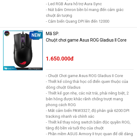
- Led RGB Aura hỗ trợ Aura Sync
- Nút bấm Omron bền bỉ mang đến cảm giác
chuột ấn tượng
- Cảm biến Quang DPI lên đến 12000
Mã SP:
NEW
Chuột chơi game Asus ROG Gladius II Core
1.650.000đ
- Chuột Chơi game Asus ROG Gladius II Core
- Thiết kế công thái học cổ điển quen thuộc của
dòng chuột Gladius
- Thiết kế gọn nhẹ, các nút trái, phải riêng biệt, 2
bên hông được khắc rãnh chống trượt mang
phong cách ROG
- Mắt cảm biến PAW3327, độ phân giải 6200 DPI
tracking nhanh và chính xác
- Thiết kế thay nóng switch bấm độc quyền ROG,
tăng độ bền và tuổi thọ của chuột
- Phần mềm ASUS Armory II trực quan để dễ dàng