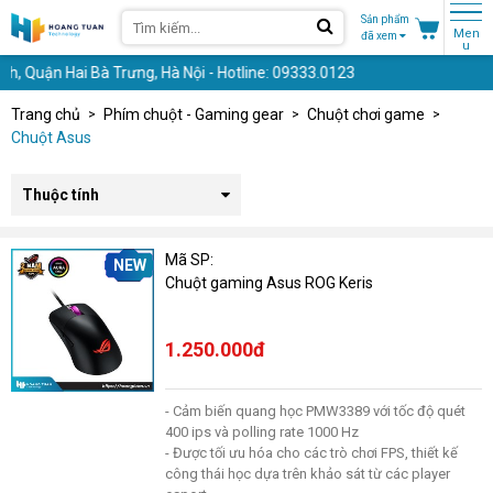
Sản phẩm
Men
đã xem
u
 Quận Hai Bà Trưng, Hà Nội - Hotline: 09333.0123
Trang chủ
Phím chuột - Gaming gear
Chuột chơi game
Chuột Asus
Thuộc tính
Mã SP:
NEW
Chuột gaming Asus ROG Keris
1.250.000đ
- Cảm biến quang học PMW3389 với tốc độ quét
400 ips và polling rate 1000 Hz
- Được tối ưu hóa cho các trò chơi FPS, thiết kế
công thái học dựa trên khảo sát từ các player