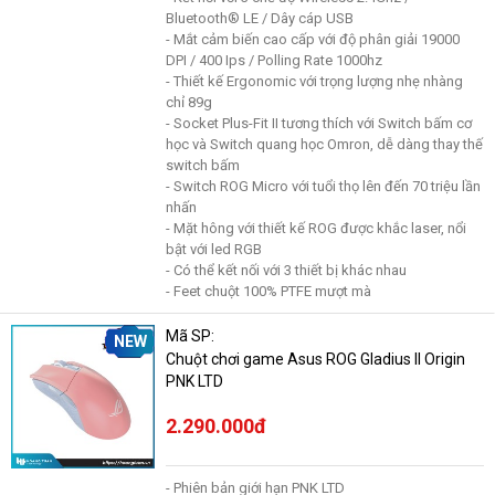
Bluetooth® LE / Dây cáp USB
- Mắt cảm biến cao cấp với độ phân giải 19000
DPI / 400 Ips / Polling Rate 1000hz
- Thiết kế Ergonomic với trọng lượng nhẹ nhàng
chỉ 89g
- Socket Plus-Fit II tương thích với Switch bấm cơ
học và Switch quang học Omron, dễ dàng thay thế
switch bấm
- Switch ROG Micro với tuổi thọ lên đến 70 triệu lần
nhấn
- Mặt hông với thiết kế ROG được khắc laser, nổi
bật với led RGB
- Có thể kết nối với 3 thiết bị khác nhau
- Feet chuột 100% PTFE mượt mà
Mã SP:
NEW
Chuột chơi game Asus ROG Gladius II Origin
PNK LTD
2.290.000đ
- Phiên bản giới hạn PNK LTD