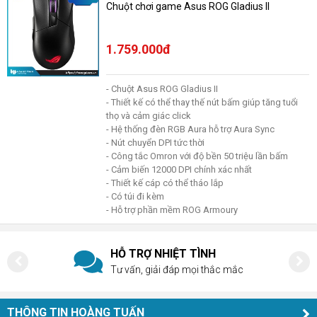
Chuột chơi game Asus ROG Gladius II
1.759.000đ
- Chuột Asus ROG Gladius II
- Thiết kế có thể thay thế nút bấm giúp tăng tuổi
thọ và cảm giác click
- Hệ thống đèn RGB Aura hỗ trợ Aura Sync
- Nút chuyển DPI tức thời
- Công tắc Omron với độ bền 50 triệu lần bấm
- Cảm biến 12000 DPI chính xác nhất
- Thiết kế cáp có thể tháo lắp
- Có túi đi kèm
- Hỗ trợ phần mềm ROG Armoury
HỖ TRỢ NHIỆT TÌNH
Tư vấn, giải đáp mọi thắc mắc
THÔNG TIN HOÀNG TUẤN