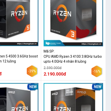
Mã SP:
 5 4500 3.6GHz boost
CPU AMD Ryzen 3 4100 3.8GHz turbo
n 12 luồng
upto 4.0GHz 4 nhân 8 luồng
2.590.000đ
-39%
-16%
đ
2.190.000đ
NEW
NEW