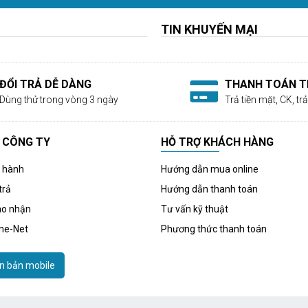
TIN KHUYẾN MẠI
ĐỔI TRẢ DỄ DÀNG
THANH TOÁN TI
Dùng thử trong vòng 3 ngày
Trả tiền mặt, CK, t
 CÔNG TY
HỖ TRỢ KHÁCH HÀNG
o hành
Hướng dẫn mua online
trả
Hướng dẫn thanh toán
ao nhận
Tư vấn kỹ thuật
me-Net
Phương thức thanh toán
n bản mobile