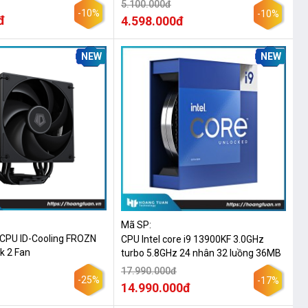
5.100.000đ
-10%
-10%
đ
4.598.000đ
NEW
NEW
Mã SP:
í CPU ID-Cooling FROZN
CPU Intel core i9 13900KF 3.0GHz
k 2 Fan
turbo 5.8GHz 24 nhân 32 luồng 36MB
17.990.000đ
-25%
-17%
14.990.000đ