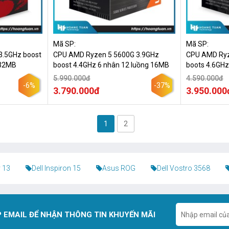
Mã SP:
Mã SP:
3.5GHz boost
CPU AMD Ryzen 5 5600G 3.9GHz
CPU AMD Ryz
 32MB
boost 4.4GHz 6 nhân 12 luồng 16MB
boots 4.6GHz
5.990.000đ
4.590.000đ
-6%
-37%
3.790.000đ
3.950.000
1
2
 13
Dell Inspiron 15
Asus ROG
Dell Vostro 3568
 EMAIL ĐỂ NHẬN THÔNG TIN KHUYẾN MÃI