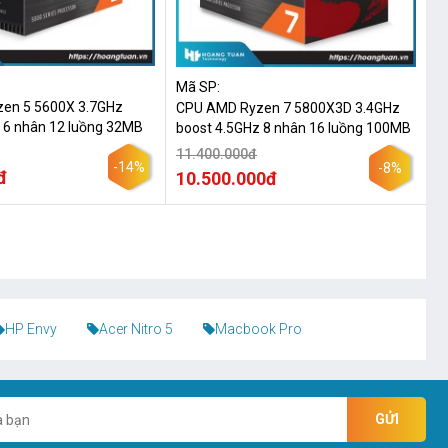
Mã SP:
en 5 5600X 3.7GHz
CPU AMD Ryzen 7 5800X3D 3.4GHz
 6 nhân 12 luồng 32MB
boost 4.5GHz 8 nhân 16 luồng 100MB
11.400.000đ
-14%
-8%
đ
10.500.000đ
HP Envy
Acer Nitro 5
Macbook Pro
GỬI