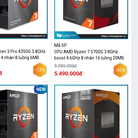
Mã SP:
en 3 Pro 4350G 3.8GHz
CPU AMD Ryzen 7 5700G 3.8GHz
 4 nhân 8 luồng 6MB
boost 4.6GHz 8 nhân 16 luồng 20MB
9.099.000đ
-13%
-40%
đ
5.490.000đ
NEW