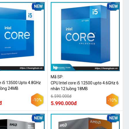
NEW
NEW
Mã SP:
e i5 13500 Upto 4.8GHz
CPU Intel core i5 12500 upto 4.6GHz 6
luồng 24MB
nhân 12 luồng 18MB
6.590.000đ
-10%
-10%
đ
5.990.000đ
NEW
NEW