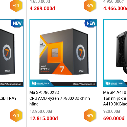
4.650.000đ
4.950.000đ
-4%
-6%
4.389.000đ
4.466.000
NEW
NEW
Mã SP: 7800X3D
Mã SP: A410
X3D TRAY
CPU AMD Ryzen 7 7800X3D chính
Tản nhiệt kh
hãng
A410 DK Blac
13.850.000đ
920.000đ
-9%
-8%
12.815.000đ
690.000đ