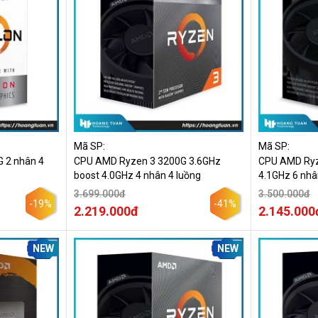
Mã SP:
Mã SP:
 2 nhân 4
CPU AMD Ryzen 3 3200G 3.6GHz
CPU AMD Ryzen
boost 4.0GHz 4 nhân 4 luồng
4.1GHz 6 nhâ
3.699.000đ
3.500.000đ
-19%
-41%
2.219.000đ
2.145.000
NEW
NEW