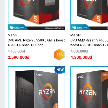
Mã SP:
Mã SP:
CPU AMD Ryzen 5 5500 3.6GHz boost
CPU AMD Ryzen 5 4600G
4.2GHz 6 nhân 12 luồng
boost 4.2GHz 6 nhân 12 luồn
Wraith Stealth Cooler
4.100.000đ
4.650.000đ
-37%
2.590.000đ
4.300.000đ
NEW