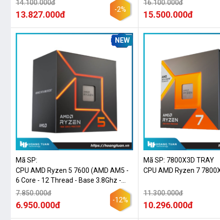
14.100.000đ
16.100.000đ
-2%
13.827.000đ
15.500.000đ
NEW
Mã SP:
Mã SP: 7800X3D TRAY
CPU AMD Ryzen 5 7600 (AMD AM5 -
CPU AMD Ryzen 7 7800
6 Core - 12 Thread - Base 3.8Ghz -
Turbo 5.1Ghz - Cache 38MB)
7.850.000đ
11.300.000đ
-12%
6.950.000đ
10.296.000đ