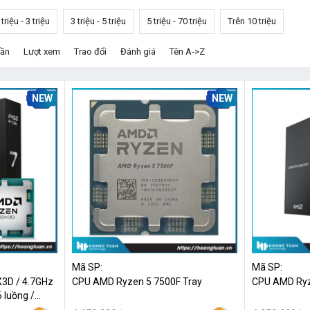
 triệu - 3 triệu
3 triệu - 5 triệu
5 triệu - 70 triệu
Trên 10 triệu
dần
Lượt xem
Trao đổi
Đánh giá
Tên A->Z
NEW
NEW
Mã SP:
Mã SP:
3D / 4.7GHz
CPU AMD Ryzen 5 7500F Tray
CPU AMD Ryz
 luồng /