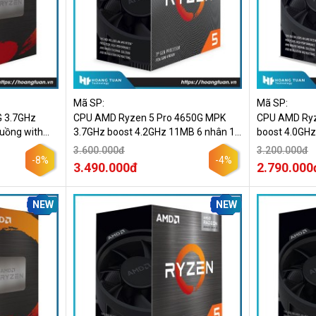
Mã SP:
Mã SP:
 3.7GHz
CPU AMD Ryzen 5 Pro 4650G MPK
CPU AMD Ryz
g with
3.7GHz boost 4.2GHz 11MB 6 nhân 12
boost 4.0GHz
luồng
3.600.000đ
3.200.000đ
-8%
-4%
3.490.000đ
2.790.000
NEW
NEW