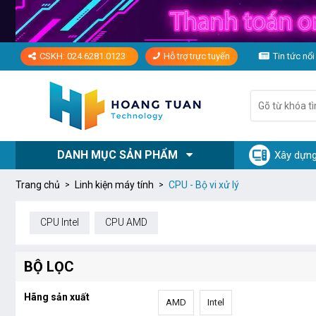
CSKH: 024.6281.0123
Hỗ trợ trực tuyến
Tin tức nổi
DANH MỤC SẢN PHẨM
Xây dựng
Trang chủ
Linh kiện máy tính
CPU - Bộ vi xử lý
CPU Intel
CPU AMD
BỘ LỌC
Hãng sản xuất
AMD
Intel