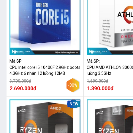
Mã SP:
Mã SP:
CPU Intel core i5 10400F 2.9GHz boots
CPU AMD ATHLON 3000G
4.3GHz 6 nhân 12 luồng 12MB
luồng 3.5GHz
3.790.000đ
1.699.000đ
-30%
2.690.000đ
1.390.000đ
NEW