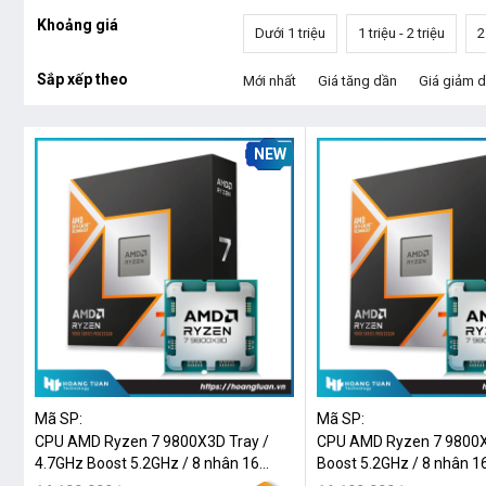
Khoảng giá
Dưới 1 triệu
1 triệu - 2 triệu
2
Sắp xếp theo
Mới nhất
Giá tăng dần
Giá giảm 
NEW
Mã SP:
Mã SP:
CPU AMD Ryzen 7 9800X3D Tray /
CPU AMD Ryzen 7 9800X
4.7GHz Boost 5.2GHz / 8 nhân 16
Boost 5.2GHz / 8 nhân 16
luồng / 104MB / AM5
104MB / AM5