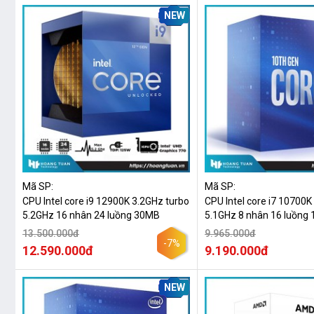
NEW
Mã SP:
Mã SP:
CPU Intel core i9 12900K 3.2GHz turbo
CPU Intel core i7 10700K
5.2GHz 16 nhân 24 luồng 30MB
5.1GHz 8 nhân 16 luồng
13.500.000đ
9.965.000đ
-7%
12.590.000đ
9.190.000đ
NEW