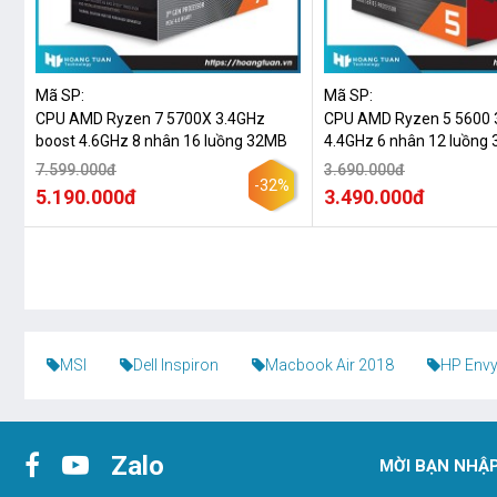
Mã SP:
Mã SP:
CPU AMD Ryzen 7 5700X 3.4GHz
CPU AMD Ryzen 5 5600 
boost 4.6GHz 8 nhân 16 luồng 32MB
4.4GHz 6 nhân 12 luồng
7.599.000đ
3.690.000đ
-32%
5.190.000đ
3.490.000đ
MSI
Dell Inspiron
Macbook Air 2018
HP Envy
Zalo
MỜI BẠN NHẬP