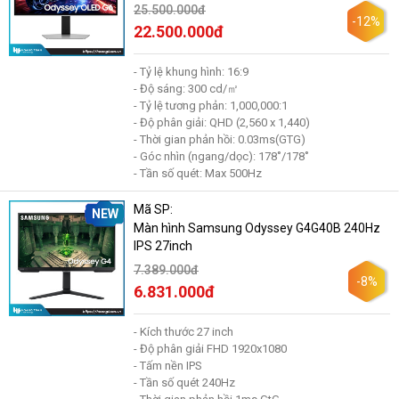
25.500.000đ
-12%
22.500.000đ
- Tỷ lệ khung hình: 16:9
- Độ sáng: 300 cd/㎡
- Tỷ lệ tương phản: 1,000,000:1
- Độ phân giải: QHD (2,560 x 1,440)
- Thời gian phản hồi: 0.03ms(GTG)
- Góc nhìn (ngang/dọc): 178˚/178˚
- Tần số quét: Max 500Hz
Mã SP:
NEW
Màn hình Samsung Odyssey G4G40B 240Hz
IPS 27inch
7.389.000đ
-8%
6.831.000đ
- Kích thước 27 inch
- Độ phân giải FHD 1920x1080
- Tấm nền IPS
- Tần số quét 240Hz