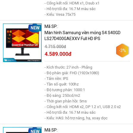
- Cổng kết nối: HDMI x1, Dsub x1
- Hỗ trợ tối đa: 16.7 M màu sắc
- Kiểu: Vesa 75x75
Mã SP:
NEW
Màn hình Samsung viền mỏng S4 S40GD
LS27D400GAEXXV Full HD IPS
4.715.000đ
-3%
4.589.000đ
- Kích thước: 27 inch - Phẳng
- Độ phân giải: FHD (1920x1080)
- Tấm nền: IPS
- Tần số quét: 100hz
- Độ tương phản: 1000:1
- Độ sáng: 250cd/m2
- Thời gian phản hồi: 5ms
- Cổng kết nối: HDMI x2, DP 1.2 x1, USB 2.0 x2
- Hỗ trợ tối đa: 16.7 M màu sắc
- Kiểu: HAS: hỗ trợ nâng, hạ, xoay dọc
Mã SP:
NEW