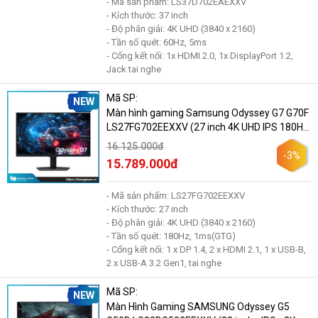
- Mã sản phẩm: LS37D702EAEXXV
- Kích thước: 37 inch
- Độ phân giải: 4K UHD (3840 x 2160)
- Tần số quét: 60Hz, 5ms
- Cổng kết nối: 1x HDMI 2.0, 1x DisplayPort 1.2,
Jack tai nghe
Mã SP:
NEW
Màn hình gaming Samsung Odyssey G7 G70F
LS27FG702EEXXV (27 inch 4K UHD IPS 180Hz
1ms)
16.125.000đ
-3%
15.789.000đ
- Mã sản phẩm: LS27FG702EEXXV
- Kích thước: 27 inch
- Độ phân giải: 4K UHD (3840 x 2160)
- Tần số quét: 180Hz, 1ms(GTG)
- Cổng kết nối: 1 x DP 1.4, 2 x HDMI 2.1, 1 x USB-B,
2 x USB-A 3.2 Gen1, tai nghe
Mã SP:
NEW
Màn Hình Gaming SAMSUNG Odyssey G5