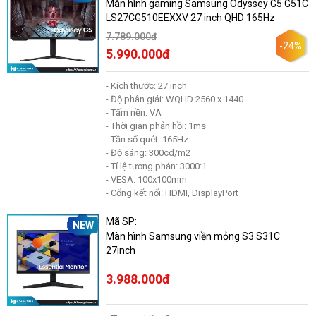
Màn hình gaming Samsung Odyssey G5 G51C
LS27CG510EEXXV 27 inch QHD 165Hz
7.789.000đ
-24%
5.990.000đ
- Kích thước: 27 inch
- Độ phân giải: WQHD 2560 x 1440
- Tấm nền: VA
- Thời gian phản hồi: 1ms
- Tần số quét: 165Hz
- Độ sáng: 300cd/m2
- Tỉ lệ tương phản: 3000:1
- VESA: 100x100mm
- Cổng kết nối: HDMI, DisplayPort
Mã SP:
NEW
Màn hình Samsung viền mỏng S3 S31C
27inch
3.988.000đ