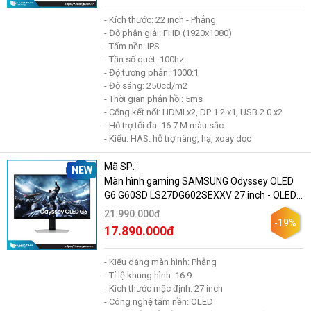
- Kích thước: 22 inch - Phẳng
- Độ phân giải: FHD (1920x1080)
- Tấm nền: IPS
- Tần số quét: 100hz
- Độ tương phản: 1000:1
- Độ sáng: 250cd/m2
- Thời gian phản hồi: 5ms
- Cổng kết nối: HDMI x2, DP 1.2 x1, USB 2.0 x2
- Hỗ trợ tối đa: 16.7 M màu sắc
- Kiểu: HAS: hỗ trợ nâng, hạ, xoay dọc
Mã SP:
NEW
Màn hình gaming SAMSUNG Odyssey OLED
G6 G60SD LS27DG602SEXXV 27 inch - OLED -
2K - 360 hz - 0.03ms
21.990.000đ
-19%
17.890.000đ
- Kiểu dáng màn hình: Phẳng
- Tỉ lệ khung hình: 16:9
- Kích thước mặc định: 27 inch
- Công nghệ tấm nền: OLED