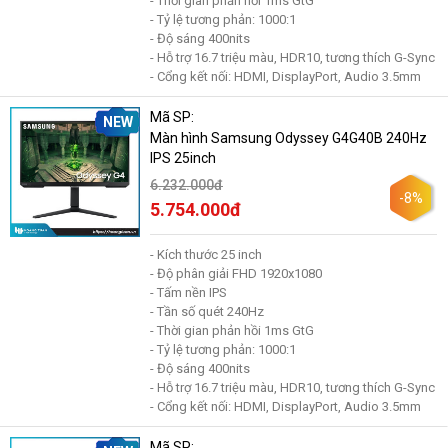
- Thời gian phản hồi 1ms GtG
- Tỷ lệ tương phản: 1000:1
- Độ sáng 400nits
- Hỗ trợ 16.7 triệu màu, HDR10, tương thích G-Sync
- Cổng kết nối: HDMI, DisplayPort, Audio 3.5mm
Mã SP:
NEW
Màn hình Samsung Odyssey G4G40B 240Hz
IPS 25inch
6.232.000đ
-8%
5.754.000đ
- Kích thước 25 inch
- Độ phân giải FHD 1920x1080
- Tấm nền IPS
- Tần số quét 240Hz
- Thời gian phản hồi 1ms GtG
- Tỷ lệ tương phản: 1000:1
- Độ sáng 400nits
- Hỗ trợ 16.7 triệu màu, HDR10, tương thích G-Sync
- Cổng kết nối: HDMI, DisplayPort, Audio 3.5mm
Mã SP: