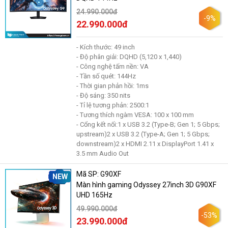
24.990.000đ
-9%
22.990.000đ
- Kích thước: 49 inch
- Độ phân giải: DQHD (5,120 x 1,440)
- Công nghệ tấm nền: VA
- Tần số quét: 144Hz
- Thời gian phản hồi: 1ms
- Độ sáng: 350 nits
- Tỉ lệ tương phản: 2500:1
- Tương thích ngàm VESA: 100 x 100 mm
- Cổng kết nối:1 x USB 3.2 (Type-B; Gen 1; 5 Gbps;
upstream)2 x USB 3.2 (Type-A; Gen 1; 5 Gbps;
downstream)2 x HDMI 2.11 x DisplayPort 1.41 x
3.5 mm Audio Out
Mã SP: G90XF
NEW
Màn hình gaming Odyssey 27inch 3D G90XF
UHD 165Hz
49.990.000đ
-53%
23.990.000đ