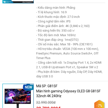
- Kiểu dáng màn hình: Phẳng
- Tỉ lệ khung hình: 16:9
- Kích thước mặc định: 27.0 inch
- Công nghệ tấm nền: IPS
- Phân giải điểm ảnh: 4K (3,840 x 2,160)
- Độ sáng hiển thị: 350 cd/㎡
- Tốc độ làm mới: Max 165Hz
- Thời gian đáp ứng: 1ms(GTG)
- Chỉ số màu sắc: Max 1B - 99% (CIE1931)
- Hỗ trợ tiêu chuẩn: VESA (100 mm x 100 mm),
FreeSync Premium, Auto Source Switch+, Off
Timer Plus
- Cổng cắm kết nối: 1x Display Port 1.4, 2x HDMI
2.1, USB-B Upstream Port x1, Speaker 5W x 2
- Phụ kiện đi kèm: Dây nguồn, Dây DP, Dây HDMI,
dây USB 3.0
Mã SP: G81SF
NEW
Màn hình gaming Odyssey OLED G8 G81SF
32inch 4K 240Hz
32.990.000đ
-7%