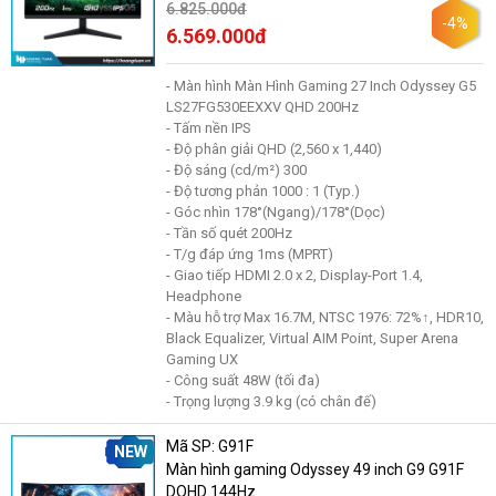
6.825.000đ
-4%
6.569.000đ
- Màn hình Màn Hình Gaming 27 Inch Odyssey G5
LS27FG530EEXXV QHD 200Hz
- Tấm nền IPS
- Độ phân giải QHD (2,560 x 1,440)
- Độ sáng (cd/m²) 300
- Độ tương phản 1000 : 1 (Typ.)
- Góc nhìn 178°(Ngang)/178°(Dọc)
- Tần số quét 200Hz
- T/g đáp ứng 1ms (MPRT)
- Giao tiếp HDMI 2.0 x 2, Display-Port 1.4,
Headphone
- Màu hỗ trợ Max 16.7M, NTSC 1976: 72%↑, HDR10,
Black Equalizer, Virtual AIM Point, Super Arena
Gaming UX
- Công suất 48W (tối đa)
- Trọng lượng 3.9 kg (có chân đế)
Mã SP: G91F
NEW
Màn hình gaming Odyssey 49 inch G9 G91F
DQHD 144Hz