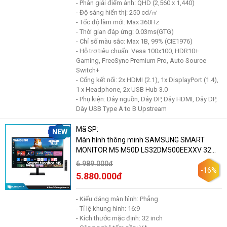
- Phân giải điểm ảnh: QHD (2,560 x 1,440)
- Độ sáng hiển thị: 250 cd/㎡
- Tốc độ làm mới: Max 360Hz
- Thời gian đáp ứng: 0.03ms(GTG)
- Chỉ số màu sắc: Max 1B, 99% (CIE1976)
- Hỗ trợ tiêu chuẩn: Vesa 100x100, HDR10+
Gaming, FreeSync Premium Pro, Auto Source
Switch+
- Cổng kết nối: 2x HDMI (2.1), 1x DisplayPort (1.4),
1 x Headphone, 2x USB Hub 3.0
- Phụ kiện: Dây nguồn, Dây DP, Dây HDMI, Dây DP,
Dây USB Type A to B Upstream
Mã SP:
NEW
Màn hình thông minh SAMSUNG SMART
MONITOR M5 M50D LS32DM500EEXXV 32
inch - VA - FHD - 60Hz - 4ms
6.989.000đ
-16%
5.880.000đ
- Kiểu dáng màn hình: Phẳng
- Tỉ lệ khung hình: 16:9
- Kích thước mặc định: 32 inch