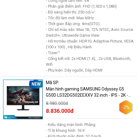
- Công nghệ tấm nền: VA
- Phân giải điểm ảnh: FHD (1,920 x 1,080)
- Độ sáng hiển thị: 250 cd/㎡
- Tốc độ làm mới: Max 60Hz
- Thời gian đáp ứng: 4ms(GTG)
- Chỉ số màu sắc: Max 1B, 72% NTSC, Auto Source
Switch+, Ultrawide Game View
- Hỗ trợ tiêu chuẩn: HDR10, Adaptive Picture, VESA
(100 x 100) , Hệ Điều Hành
- Tizen™
- Cổng kết nối: 2x HDMI (1.4), , 2x USB, Bluetooth,
Wifi
- Phụ kiện: Dây nguồn, Dây HDMI
Mã SP:
NEW
Màn hình gaming SAMSUNG Odyssey G5
G50D LS32DG502EEXXV 32 inch - IPS - 2K -
180Hz - 1ms
8.980.000đ
-2%
8.836.000đ
- Kiểu dáng màn hình: Phẳng
- Tỉ lệ khung hình: 16:9
- Kích thước mặc định: 32.0 inch