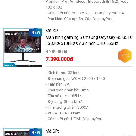
Premium Pro , Wireless , Bluetooth (BT5.2), vesa
100 x 100
- Cổng kết nối: 2x HDMI2.1, 1x DisplayPort 1.4
- Phụ kiện: Cáp nguồn, Cáp DisplayPort
Mã SP:
NEW
Màn hình gaming Samsung Odyssey G5 G51C
LS32CG510EEXXV 32 inch QHD 165Hz
8.289.000đ
-11%
7.390.000đ
- Kích thước: 32 inch
- Độ phân giải: WQHD 2560 x 1440
- Tấm nền: VA
- Thời gian phản hồi: 1ms
- Tần số quét: 165Hz
- Độ sáng: 300cd/m2
- Tỉ lệ tương phản: 3000:1
- VESA: 100x100mm
- Cổng kết nối: HDMI, DisplayPort
Mã SP:
NEW