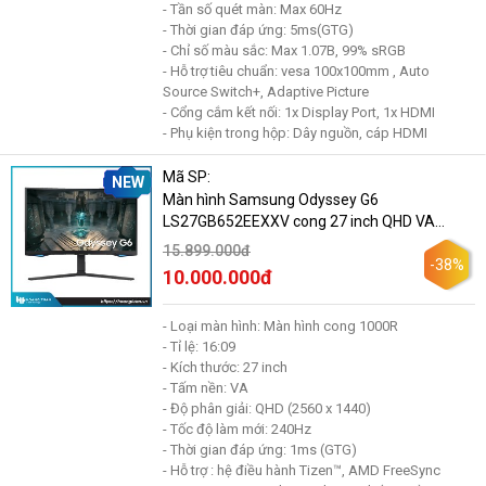
- Tần số quét màn: Max 60Hz
- Thời gian đáp ứng: 5ms(GTG)
- Chỉ số màu sắc: Max 1.07B, 99% sRGB
- Hỗ trợ tiêu chuẩn: vesa 100x100mm , Auto
Source Switch+, Adaptive Picture
- Cổng cắm kết nối: 1x Display Port, 1x HDMI
- Phụ kiện trong hộp: Dây nguồn, cáp HDMI
Mã SP:
NEW
Màn hình Samsung Odyssey G6
LS27GB652EEXXV cong 27 inch QHD VA
240Hz
15.899.000đ
-38%
10.000.000đ
- Loại màn hình: Màn hình cong 1000R
- Tỉ lệ: 16:09
- Kích thước: 27 inch
- Tấm nền: VA
- Độ phân giải: QHD (2560 x 1440)
- Tốc độ làm mới: 240Hz
- Thời gian đáp ứng: 1ms (GTG)
- Hỗ trợ : hệ điều hành Tizen™, AMD FreeSync