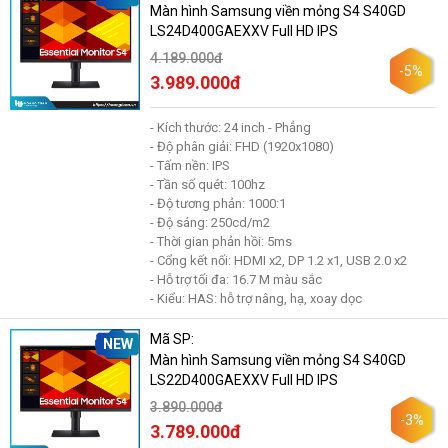
Màn hình Samsung viền mỏng S4 S40GD
LS24D400GAEXXV Full HD IPS
4.189.000đ
-5%
3.989.000đ
- Kích thước: 24 inch - Phẳng
- Độ phân giải: FHD (1920x1080)
- Tấm nền: IPS
- Tần số quét: 100hz
- Độ tương phản: 1000:1
- Độ sáng: 250cd/m2
- Thời gian phản hồi: 5ms
- Cổng kết nối: HDMI x2, DP 1.2 x1, USB 2.0 x2
- Hỗ trợ tối đa: 16.7 M màu sắc
- Kiểu: HAS: hỗ trợ nâng, hạ, xoay dọc
Mã SP:
NEW
Màn hình Samsung viền mỏng S4 S40GD
LS22D400GAEXXV Full HD IPS
3.890.000đ
-3%
3.789.000đ