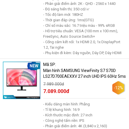
- Phân giải điểm ảnh: 2K - QHD - 2560 x 1440
- Độ sáng hiển thị: 350 cd/㎡
- Tốc độ làm mới: 180HZ
- Thời gian đáp ứng: 1ms(GTG)
- Chỉ số màu sắc: 16.7 triệu màu - 99% sRGB
- Hỗ trợ tiêu chuẩn: VESA (100 mm x 100 mm),
FreeSync, Auto Source Switch+
- Cổng cắm kết nối: 1x HDMI 2.0, 1x DisplayPort
1.2, Tai nghe
- Phụ kiện đi kèm: Dây nguồn, Dây DP, Dây HDMI
Mã SP:
NEW
Màn hình SAMSUNG ViewFinity S7 S70D
LS27D700EAEXXV 27 inch UHD IPS 60Hz 5ms
7.989.000đ
-12%
7.089.000đ
- Kiểu dáng màn hình: Phẳng
- Tỉ lệ khung hình: 16:9
- Kích thước mặc định: 27 inch
- Công nghệ tấm nền: IPS
- Phân giải điểm ảnh: 4K (3,840 x 2,160)