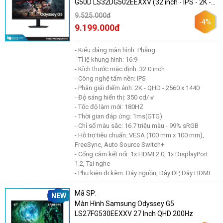
G50D LS32DG502EEXXV (32 inch - IPS - 2K -
180Hz - 1ms)
9.525.000đ
-4%
9.199.000đ
- Kiểu dáng màn hình: Phẳng
- Tỉ lệ khung hình: 16:9
- Kích thước mặc định: 32.0 inch
- Công nghệ tấm nền: IPS
- Phân giải điểm ảnh: 2K - QHD - 2560 x 1440
- Độ sáng hiển thị: 350 cd/㎡
- Tốc độ làm mới: 180HZ
- Thời gian đáp ứng: 1ms(GTG)
- Chỉ số màu sắc: 16.7 triệu màu - 99% sRGB
- Hỗ trợ tiêu chuẩn: VESA (100 mm x 100 mm),
FreeSync, Auto Source Switch+
- Cổng cắm kết nối: 1x HDMI 2.0, 1x DisplayPort
1.2, Tai nghe
- Phụ kiện đi kèm: Dây nguồn, Dây DP, Dây HDMI
Mã SP:
NEW
Màn Hình Samsung Odyssey G5
LS27FG530EEXXV 27 Inch QHD 200Hz