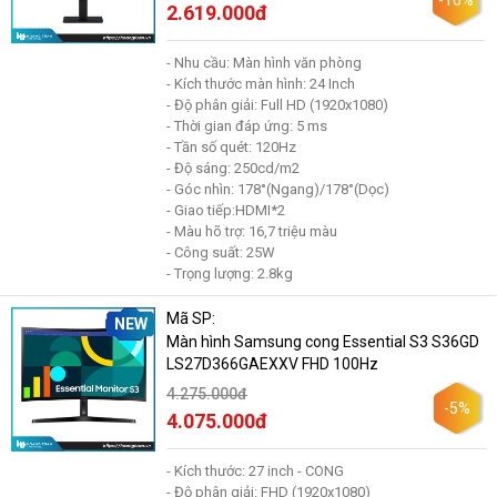
-16%
2.619.000đ
- Nhu cầu: Màn hình văn phòng
- Kích thước màn hình: 24 Inch
- Độ phân giải: Full HD (1920x1080)
- Thời gian đáp ứng: 5 ms
- Tần số quét: 120Hz
- Độ sáng: 250cd/m2
- Góc nhìn: 178°(Ngang)/178°(Dọc)
- Giao tiếp:HDMI*2
- Màu hõ trợ: 16,7 triệu màu
- Công suất: 25W
- Trọng lượng: 2.8kg
Mã SP:
NEW
Màn hình Samsung cong Essential S3 S36GD
LS27D366GAEXXV FHD 100Hz
4.275.000đ
-5%
4.075.000đ
- Kích thước: 27 inch - CONG
- Độ phân giải: FHD (1920x1080)