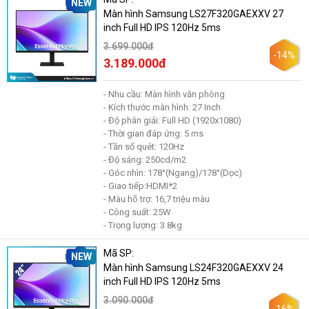
NEW
Màn hình Samsung LS27F320GAEXXV 27
inch Full HD IPS 120Hz 5ms
3.699.000đ
-14%
3.189.000đ
- Nhu cầu: Màn hình văn phòng
- Kích thước màn hình: 27 Inch
- Độ phân giải: Full HD (1920x1080)
- Thời gian đáp ứng: 5 ms
- Tần số quét: 120Hz
- Độ sáng: 250cd/m2
- Góc nhìn: 178°(Ngang)/178°(Dọc)
- Giao tiếp:HDMI*2
- Màu hõ trợ: 16,7 triệu màu
- Công suất: 25W
- Trọng lượng: 3.8kg
Mã SP:
NEW
Màn hình Samsung LS24F320GAEXXV 24
inch Full HD IPS 120Hz 5ms
3.090.000đ