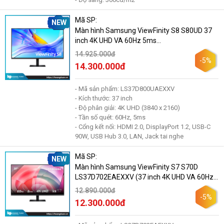
Mã SP:
NEW
Màn hình Samsung ViewFinity S8 S80UD 37
inch 4K UHD VA 60Hz 5ms
(LS37D800UAEXXV)
14.925.000đ
-5%
14.300.000đ
- Mã sản phẩm: LS37D800UAEXXV
- Kích thước: 37 inch
- Độ phân giải: 4K UHD (3840 x 2160)
- Tần số quét: 60Hz, 5ms
- Cổng kết nối: HDMI 2.0, DisplayPort 1.2, USB-C
90W, USB Hub 3.0, LAN, Jack tai nghe
Mã SP:
NEW
Màn hình Samsung ViewFinity S7 S70D
LS37D702EAEXXV (37 inch 4K UHD VA 60Hz
5ms)
12.890.000đ
-5%
12.300.000đ