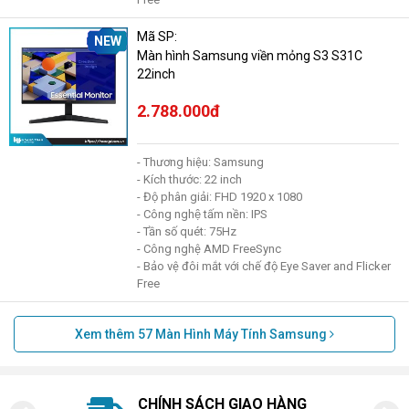
Mã SP:
NEW
Màn hình Samsung viền mỏng S3 S31C
22inch
2.788.000đ
- Thương hiệu: Samsung
- Kích thước: 22 inch
- Độ phân giải: FHD 1920 x 1080
- Công nghệ tấm nền: IPS
- Tần số quét: 75Hz
- Công nghệ AMD FreeSync
- Bảo vệ đôi mắt với chế độ Eye Saver and Flicker
Free
Xem thêm
57
Màn Hình Máy Tính Samsung
CHÍNH SÁCH GIAO HÀNG