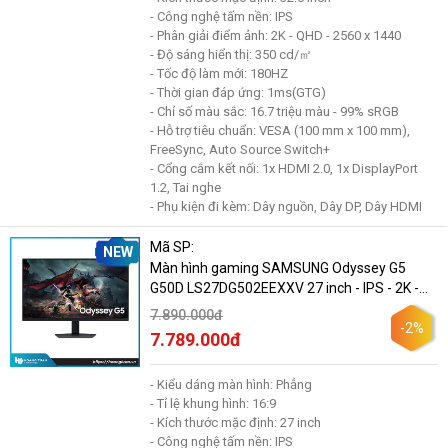
- Công nghệ tấm nền: IPS
- Phân giải điểm ảnh: 2K - QHD - 2560 x 1440
- Độ sáng hiển thị: 350 cd/㎡
- Tốc độ làm mới: 180HZ
- Thời gian đáp ứng: 1ms(GTG)
- Chỉ số màu sắc: 16.7 triệu màu - 99% sRGB
- Hỗ trợ tiêu chuẩn: VESA (100 mm x 100 mm),
FreeSync, Auto Source Switch+
- Cổng cắm kết nối: 1x HDMI 2.0, 1x DisplayPort
1.2, Tai nghe
- Phụ kiện đi kèm: Dây nguồn, Dây DP, Dây HDMI
Mã SP:
NEW
Màn hình gaming SAMSUNG Odyssey G5
G50D LS27DG502EEXXV 27 inch - IPS - 2K -
180Hz - 1ms
7.890.000đ
-2%
7.789.000đ
- Kiểu dáng màn hình: Phẳng
- Tỉ lệ khung hình: 16:9
- Kích thước mặc định: 27 inch
- Công nghệ tấm nền: IPS