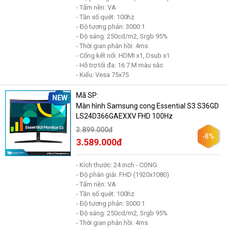
- Tấm nền: VA
- Tần số quét: 100hz
- Độ tương phản: 3000:1
- Độ sáng: 250cd/m2, Srgb 95%
- Thời gian phản hồi: 4ms
- Cổng kết nối: HDMI x1, Dsub x1
- Hỗ trợ tối đa: 16.7 M màu sắc
- Kiểu: Vesa 75x75
Mã SP:
NEW
Màn hình Samsung cong Essential S3 S36GD
LS24D366GAEXXV FHD 100Hz
3.899.000đ
-8%
3.589.000đ
- Kích thước: 24 inch - CONG
- Độ phân giải: FHD (1920x1080)
- Tấm nền: VA
- Tần số quét: 100hz
- Độ tương phản: 3000:1
- Độ sáng: 250cd/m2, Srgb 95%
- Thời gian phản hồi: 4ms