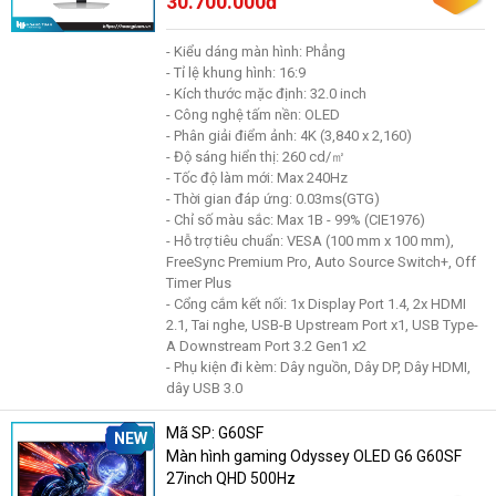
30.700.000đ
- Kiểu dáng màn hình: Phẳng
- Tỉ lệ khung hình: 16:9
- Kích thước mặc định: 32.0 inch
- Công nghệ tấm nền: OLED
- Phân giải điểm ảnh: 4K (3,840 x 2,160)
- Độ sáng hiển thị: 260 cd/㎡
- Tốc độ làm mới: Max 240Hz
- Thời gian đáp ứng: 0.03ms(GTG)
- Chỉ số màu sắc: Max 1B - 99% (CIE1976)
- Hỗ trợ tiêu chuẩn: VESA (100 mm x 100 mm),
FreeSync Premium Pro, Auto Source Switch+, Off
Timer Plus
- Cổng cắm kết nối: 1x Display Port 1.4, 2x HDMI
2.1, Tai nghe, USB-B Upstream Port x1, USB Type-
A Downstream Port 3.2 Gen1 x2
- Phụ kiện đi kèm: Dây nguồn, Dây DP, Dây HDMI,
dây USB 3.0
Mã SP: G60SF
NEW
Màn hình gaming Odyssey OLED G6 G60SF
27inch QHD 500Hz