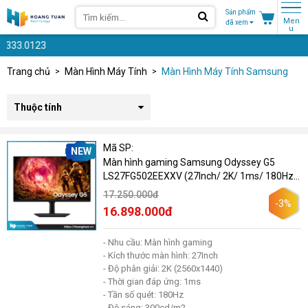
Sản phẩm
Men
đã xem
u
3
Trang chủ
Màn Hình Máy Tính
Màn Hình Máy Tính Samsung
Thuộc tính
Mã SP:
NEW
Màn hình gaming Samsung Odyssey G5
LS27FG502EEXXV (27Inch/ 2K/ 1ms/ 180Hz/
300cd/m2/ IPS)
17.250.000đ
-3%
16.898.000đ
- Nhu cầu: Màn hình gaming
- Kích thước màn hình: 27Inch
- Độ phân giải: 2K (2560x1440)
- Thời gian đáp ứng: 1ms
- Tần số quét: 180Hz
- Độ sáng: 300cd/m2