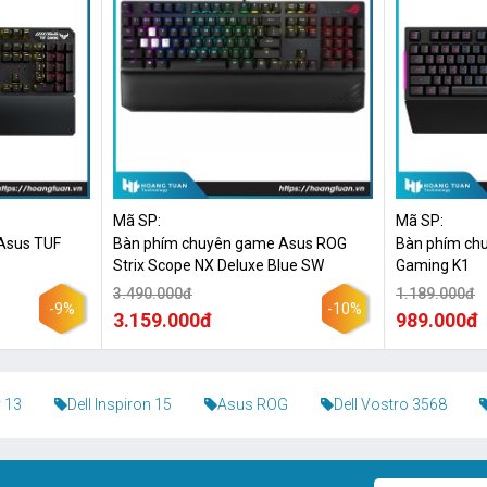
Mã SP:
Mã SP:
Asus TUF
Bàn phím chuyên game Asus ROG
Bàn phím ch
Strix Scope NX Deluxe Blue SW
Gaming K1
3.490.000đ
1.189.000đ
-9%
-10%
3.159.000đ
989.000đ
 13
Dell Inspiron 15
Asus ROG
Dell Vostro 3568