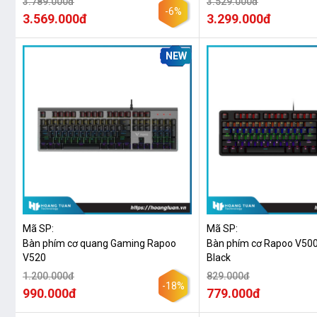
3.789.000đ
3.529.000đ
-6%
3.569.000đ
3.299.000đ
NEW
Mã SP:
Mã SP:
Bàn phím cơ quang Gaming Rapoo
Bàn phím cơ Rapoo V500
V520
Black
1.200.000đ
829.000đ
-18%
990.000đ
779.000đ