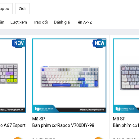
apoo
Zidli
dần
Lượt xem
Trao đổi
Đánh giá
Tên A->Z
NEW
NEW
Mã SP:
Mã SP:
o A67 Esport
Bàn phím cơ Rapoo V700DIY-98
Bàn phím cơ