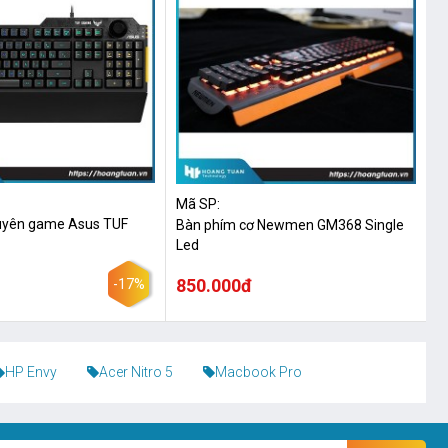
Mã SP:
uyên game Asus TUF
Bàn phím cơ Newmen GM368 Single
Led
850.000đ
-17%
HP Envy
Acer Nitro 5
Macbook Pro