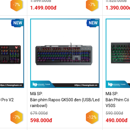
1.599.000đ
1.520.000đ
-7%
-7%
1.499.000đ
1.390.000
NEW
NEW
Mã SP:
Mã SP:
 Pro V2
Bàn phím Rapoo GK500 đen (USB/Led
Bàn Phím Có
rainbowl)
V50S
679.000đ
590.000đ
-7%
-12%
598.000đ
490.000đ