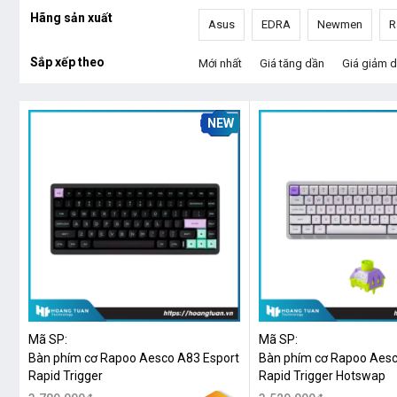
Hãng sản xuất
Asus
EDRA
Newmen
R
Sắp xếp theo
Mới nhất
Giá tăng dần
Giá giảm 
NEW
Mã SP:
Mã SP:
Bàn phím cơ Rapoo Aesco A83 Esport
Bàn phím cơ Rapoo Aesc
Rapid Trigger
Rapid Trigger Hotswap