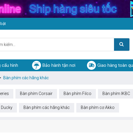
 bật
 cấu hình
Bảo hành tận nơi
Giao hàng toàn q
Bàn phím các hãng khác
eries
Bàn phím Corsair
Bàn phím Filco
Bàn phím IKBC
 Ducky
Bàn phím các hãng khác
Bàn phím cơ Akko