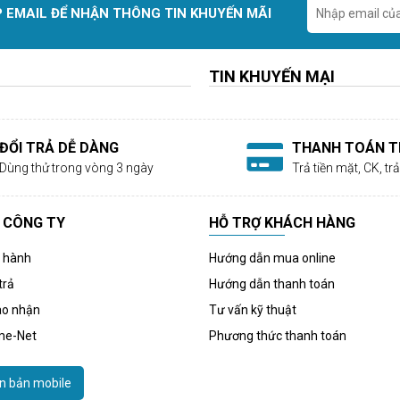
 EMAIL ĐỂ NHẬN THÔNG TIN KHUYẾN MÃI
TIN KHUYẾN MẠI
ĐỔI TRẢ DỄ DÀNG
THANH TOÁN TI
Dùng thử trong vòng 3 ngày
Trả tiền mặt, CK, t
 CÔNG TY
HỖ TRỢ KHÁCH HÀNG
o hành
Hướng dẫn mua online
trả
Hướng dẫn thanh toán
ao nhận
Tư vấn kỹ thuật
me-Net
Phương thức thanh toán
n bản mobile