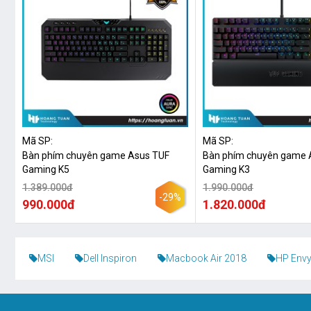
Mã SP:
Mã SP:
Bàn phím chuyên game Asus TUF
Bàn phím chuyên game 
Gaming K5
Gaming K3
1.389.000đ
1.990.000đ
-29%
990.000đ
1.820.000đ
MSI
Dell Inspiron
Macbook Air 2018
HP Envy