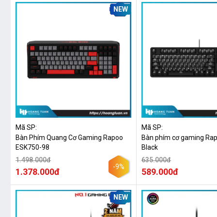
NEW
Mã SP:
Mã SP:
Bàn Phím Quang Cơ Gaming Rapoo
Bàn phím cơ gaming Rap
ESK750-98
Black
1.498.000đ
635.000đ
-9%
1.378.000đ
589.000đ
NEW