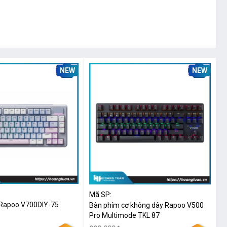
NEW
NEW
Mã SP:
 Rapoo V700DIY-75
Bàn phím cơ không dây Rapoo V500
Pro Multimode TKL 87