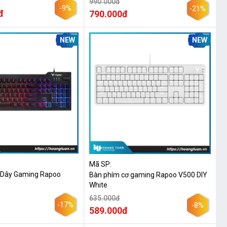
990.000đ
-9%
-21%
đ
790.000đ
NEW
NEW
Mã SP:
 Dây Gaming Rapoo
Bàn phím cơ gaming Rapoo V500 DIY
White
635.000đ
-17%
-8%
589.000đ