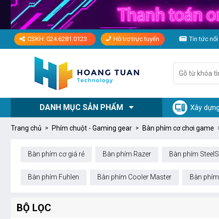
CSKH: 024.6281.0123
Hỗ trợ trực tuyến
Tin tức nổi
DANH MỤC SẢN PHẨM
Xây dựng
Trang chủ
Phím chuột - Gaming gear
Bàn phím cơ chơi game
Bàn phím cơ giá rẻ
Bàn phím Razer
Bàn phím SteelS
Bàn phím Fuhlen
Bàn phím Cooler Master
Bàn phím
BỘ LỌC