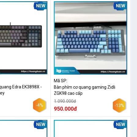
NEW
NEW
Mã SP:
quang Edra EK3898X -
Bàn phím cơ quang gaming Zidli
rey
ZGK98 cao cấp
1.090.000đ
-4%
-13%
950.000đ
NEW
NEW