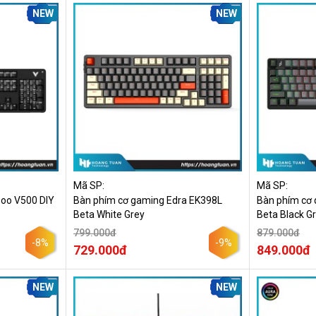
NEW
NEW
Mã SP:
Mã SP:
oo V500 DIY
Bàn phím cơ gaming Edra EK398L
Bàn phím cơ 
Beta White Grey
Beta Black G
799.000đ
879.000đ
-8%
-9%
729.000đ
849.000đ
NEW
NEW