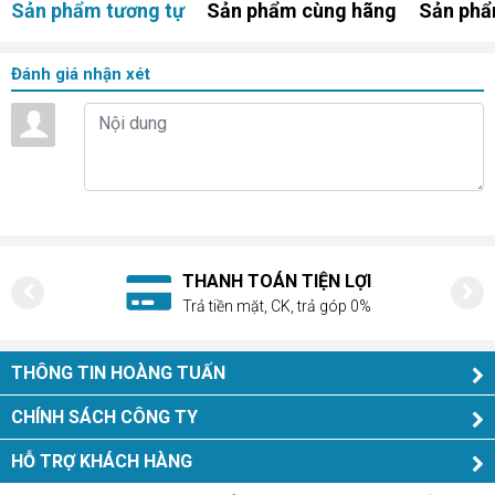
Sản phẩm tương tự
Sản phẩm cùng hãng
Sản phẩ
Đánh giá nhận xét
N LỢI
HỖ TRỢ NHIỆT TÌNH
ả góp 0%
Tư vấn, giải đáp mọi thắ
THÔNG TIN HOÀNG TUẤN
CHÍNH SÁCH CÔNG TY
HỖ TRỢ KHÁCH HÀNG