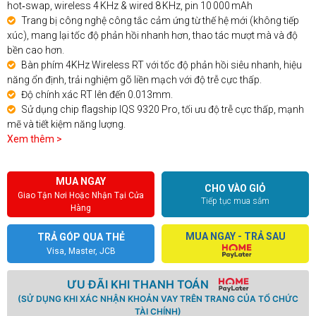
hot‑swap, wireless 4 KHz & wired 8 KHz, pin 10 000 mAh
Trang bị công nghệ công tắc cảm ứng từ thế hệ mới (không tiếp
xúc), mang lại tốc độ phản hồi nhanh hơn, thao tác mượt mà và độ
bền cao hơn.
Bàn phím 4KHz Wireless RT với tốc độ phản hồi siêu nhanh, hiệu
năng ổn định, trải nghiệm gõ liền mạch với độ trễ cực thấp.
Độ chính xác RT lên đến 0.013mm.
Sử dụng chip flagship IQS 9320 Pro, tối ưu độ trễ cực thấp, mạnh
mẽ và tiết kiệm năng lượng.
Xem thêm >
MUA NGAY
CHO VÀO GIỎ
Giao Tận Nơi Hoặc Nhận Tại Cửa
Tiếp tục mua sắm
Hàng
MUA NGAY - TRẢ SAU
TRẢ GÓP QUA THẺ
Visa, Master, JCB
ƯU ĐÃI KHI THANH TOÁN
(SỬ DỤNG KHI XÁC NHẬN KHOẢN VAY TRÊN TRANG CỦA TỔ CHỨC
TÀI CHÍNH)