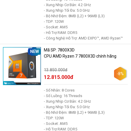
- Xung Nhịp Cơ Bản: 4.2 GHz
- Xung Nhịp Tối Đa: 5.0 GHz
- Bộ Nhớ Đệm: 8MB (L2) + 96MB (L3)
- TDP: 120W
- Socket: AM5
- Hỗ Trợ RAM: DDR5
- Công Nghệ Hỗ Trợ: AMD EXPO™, AMD Ryzen™
Mã SP: 7800X3D
NEW
CPU AMD Ryzen 7 7800X3D chính hãng
13.850.000đ
-8%
12.815.000đ
- Số Nhân: 8 Cores
- Số Luồng: 16 Threads
- Xung Nhịp Cơ Bản: 4.2 GHz
- Xung Nhịp Tối Đa: 5.0 GHz
- Bộ Nhớ Đệm: 8MB (L2) + 96MB (L3)
- TDP: 120W
- Socket: AM5
- Hỗ Trợ RAM: DDR5