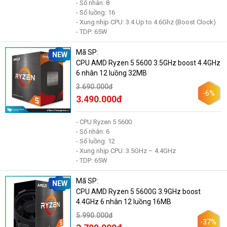
- Số nhân: 8
- Số luồng: 16
- Xung nhịp CPU: 3.4 Up to 4.6Ghz (Boost Clock)
- TDP: 65W
Mã SP:
NEW
CPU AMD Ryzen 5 5600 3.5GHz boost 4.4GHz
6 nhân 12 luồng 32MB
3.690.000đ
-6%
3.490.000đ
- CPU Ryzen 5 5600
- Số nhân: 6
- Số luồng: 12
- Xung nhịp CPU: 3.5GHz – 4.4GHz
- TDP: 65W
Mã SP:
NEW
CPU AMD Ryzen 5 5600G 3.9GHz boost
4.4GHz 6 nhân 12 luồng 16MB
5.990.000đ
-37%