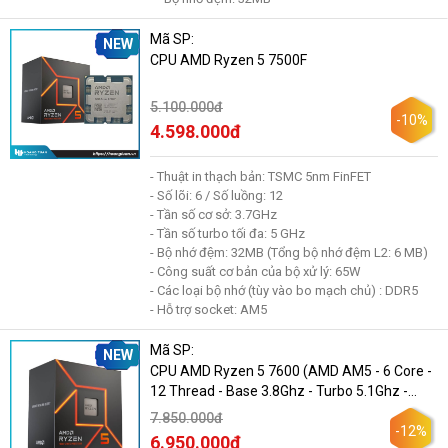
Mã SP:
NEW
CPU AMD Ryzen 5 7500F
5.100.000đ
-10%
4.598.000đ
- Thuật in thạch bản: TSMC 5nm FinFET
- Số lõi: 6 / Số luồng: 12
- Tần số cơ sở: 3.7GHz
- Tần số turbo tối đa: 5 GHz
- Bộ nhớ đệm: 32MB (Tổng bộ nhớ đệm L2: 6 MB)
- Công suất cơ bản của bộ xử lý: 65W
- Các loại bộ nhớ (tùy vào bo mạch chủ) : DDR5
- Hỗ trợ socket: AM5
Mã SP:
NEW
CPU AMD Ryzen 5 7600 (AMD AM5 - 6 Core -
12 Thread - Base 3.8Ghz - Turbo 5.1Ghz -
Cache 38MB)
7.850.000đ
-12%
6.950.000đ