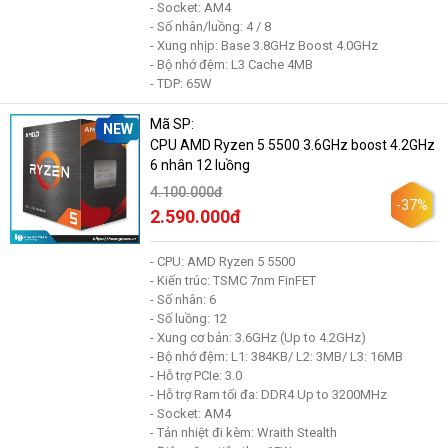
- Socket: AM4
- Số nhân/luồng: 4 / 8
- Xung nhịp: Base 3.8GHz Boost 4.0GHz
- Bộ nhớ đệm: L3 Cache 4MB
- TDP: 65W
Mã SP:
NEW
CPU AMD Ryzen 5 5500 3.6GHz boost 4.2GHz
6 nhân 12 luồng
4.100.000đ
-37%
2.590.000đ
- CPU: AMD Ryzen 5 5500
- Kiến trúc: TSMC 7nm FinFET
- Số nhân: 6
- Số luồng: 12
- Xung cơ bản: 3.6GHz (Up to 4.2GHz)
- Bộ nhớ đệm: L1: 384KB/ L2: 3MB/ L3: 16MB
- Hỗ trợ PCIe: 3.0
- Hỗ trợ Ram tối đa: DDR4 Up to 3200MHz
- Socket: AM4
- Tản nhiệt đi kèm: Wraith Stealth