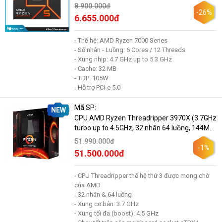
8.900.000đ
-26%
6.655.000đ
- Thế hệ: AMD Ryzen 7000 Series
- Số nhân - Luồng: 6 Cores / 12 Threads
- Xung nhịp: 4.7 GHz up to 5.3 GHz
- Cache: 32 MB
- TDP: 105W
- Hỗ trợ PCI-e 5.0
Mã SP:
NEW
CPU AMD Ryzen Threadripper 3970X (3.7GHz
turbo up to 4.5GHz, 32 nhân 64 luồng, 144MB
Cache, 280W) - Socket sTRX4
51.990.000đ
-1%
51.500.000đ
- CPU Threadripper thế hệ thứ 3 được mong chờ
của AMD
- 32 nhân & 64 luồng
- Xung cơ bản: 3.7 GHz
- Xung tối đa (boost): 4.5 GHz