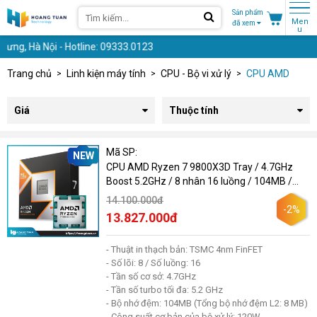
Sản phẩm
Men
đã xem
u
ội - Hotline: 09333.0123
Trang chủ
Linh kiện máy tính
CPU - Bộ vi xử lý
CPU AMD
Giá
Thuộc tính
Mã SP:
NEW
CPU AMD Ryzen 7 9800X3D Tray / 4.7GHz
Boost 5.2GHz / 8 nhân 16 luồng / 104MB /
AM5
14.100.000đ
-2%
13.827.000đ
- Thuật in thạch bản: TSMC 4nm FinFET
- Số lõi: 8 / Số luồng: 16
- Tần số cơ sở: 4.7GHz
- Tần số turbo tối đa: 5.2 GHz
- Bộ nhớ đệm: 104MB (Tổng bộ nhớ đệm L2: 8 MB)
- Công suất cơ bản của bộ xử lý: 120W