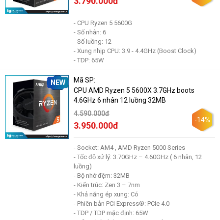
3.790.000đ
- CPU Ryzen 5 5600G
- Số nhân: 6
- Số luồng: 12
- Xung nhịp CPU: 3.9 - 4.4GHz (Boost Clock)
- TDP: 65W
Mã SP:
NEW
CPU AMD Ryzen 5 5600X 3.7GHz boots
4.6GHz 6 nhân 12 luồng 32MB
4.590.000đ
-14%
3.950.000đ
- Socket: AM4 , AMD Ryzen 5000 Series
- Tốc độ xử lý: 3.70GHz – 4.60GHz ( 6 nhân, 12
luồng)
- Bộ nhớ đệm: 32MB
- Kiến trúc: Zen 3 – 7nm
- Khả năng ép xung: Có
- Phiên bản PCI Express®: PCIe 4.0
- TDP / TDP mặc định: 65W