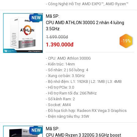
- Công Nghệ Hỗ Trợ: AMD EXPO™, AMD Ryzen™
Mã SP:
NEW
CPU AMD ATHLON 3000G 2 nhân 4 luồng
3.5GHz
1.699.000đ
-19%
1.390.000đ
- CPU: AMD Athlon 3000G
- Kiến trúc: 14nm
- Số nhân: 2 | Số luồng: 4
- Xung cơ bản: 3.5GHz
- Bộ nhớ đệm: L1: 192KB | L2: 1MB | L3: 4MB
- Hỗ trợ PCIe: 3.0
- Hỗ trợ Ram tối đa: 2667MHz
- Số kênh Ram: 2
- Socket: AM4
- Đồ họa tích hợp: Radeon RX Vega 3 Graphics
- Điện năng tiêu thụ: 35W
Mã SP:
NEW
CPU AMD Ryzen 3 3200G 3.6GHz boost