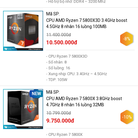
- Hỗ trợ bộ nhớ: DDR4 – 3200 Mhz
Mã SP:
CPU AMD Ryzen 7 5800X3D 3.4GHz boost
4.5GHz 8 nhân 16 luồng 100MB
11.400.000đ
-8%
10.500.000đ
- CPU Ryzen 7 5800X3D
- Số nhân: 8
- Số luồng: 16
- Xung nhịp CPU: 3.4GHz – 4.5GHz
- TDP: 105W
Mã SP:
NEW
CPU AMD Ryzen 7 5800X 3.8GHz boost
4.7GHz 8 nhân 16 luồng 32MB
10.799.000đ
-10%
9.750.000đ
- CPU Ryzen 7 5800X