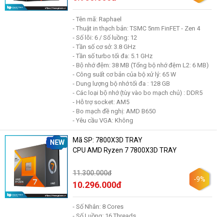
- Tên mã: Raphael
- Thuật in thạch bản: TSMC 5nm FinFET - Zen 4
- Số lõi: 6 / Số luồng: 12
- Tần số cơ sở: 3.8 GHz
- Tần số turbo tối đa: 5.1 GHz
- Bộ nhớ đệm: 38 MB (Tổng bộ nhớ đệm L2: 6 MB)
- Công suất cơ bản của bộ xử lý: 65 W
- Dung lượng bộ nhớ tối đa : 128 GB
- Các loại bộ nhớ (tùy vào bo mạch chủ) : DDR5
- Hỗ trợ socket: AM5
- Bo mạch đề nghị: AMD B650
- Yêu cầu VGA: Không
Mã SP: 7800X3D TRAY
NEW
CPU AMD Ryzen 7 7800X3D TRAY
11.300.000đ
-9%
10.296.000đ
- Số Nhân: 8 Cores
- Số Luồng: 16 Threads