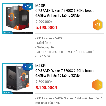
Mã SP:
NEW
CPU AMD Ryzen 7 5700G 3.8GHz boost
4.6GHz 8 nhân 16 luồng 20MB
9.099.000đ
-40%
5.490.000đ
- CPU Ryzen 7 5700G
- Số nhân: 8
- Số luồng: 16
- Xung nhịp CPU: 3.8 - 4.6GHz (Boost Clock)
- TDP: 65W
Mã SP:
NEW
CPU AMD Ryzen 7 5700X 3.4GHz boost
4.6GHz 8 nhân 16 luồng 32MB
7.599.000đ
-32%
5.190.000đ
- CPU Ryzen 7 5700X Socket AM4 -Kiến trúc Zen 3
mới nhất của AMD