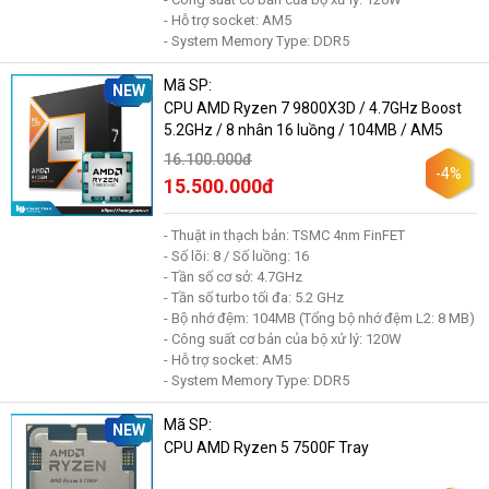
- Hỗ trợ socket: AM5
- System Memory Type: DDR5
Mã SP:
NEW
CPU AMD Ryzen 7 9800X3D / 4.7GHz Boost
5.2GHz / 8 nhân 16 luồng / 104MB / AM5
16.100.000đ
-4%
15.500.000đ
- Thuật in thạch bản: TSMC 4nm FinFET
- Số lõi: 8 / Số luồng: 16
- Tần số cơ sở: 4.7GHz
- Tần số turbo tối đa: 5.2 GHz
- Bộ nhớ đệm: 104MB (Tổng bộ nhớ đệm L2: 8 MB)
- Công suất cơ bản của bộ xử lý: 120W
- Hỗ trợ socket: AM5
- System Memory Type: DDR5
Mã SP:
NEW
CPU AMD Ryzen 5 7500F Tray