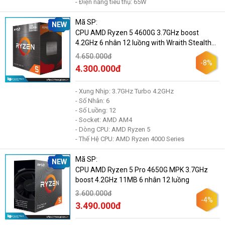
- Điện năng tiêu thụ: 65W
Mã SP:
NEW
CPU AMD Ryzen 5 4600G 3.7GHz boost
4.2GHz 6 nhân 12 luồng with Wraith Stealth
Cooler
4.650.000đ
-8%
4.300.000đ
- Xung Nhịp: 3.7GHz Turbo 4.2GHz
- Số Nhân: 6
- Số Luồng: 12
- Socket: AMD AM4
- Dòng CPU: AMD Ryzen 5
- Thế Hệ CPU: AMD Ryzen 4000 Series
Mã SP:
NEW
CPU AMD Ryzen 5 Pro 4650G MPK 3.7GHz
boost 4.2GHz 11MB 6 nhân 12 luồng
3.600.000đ
-4%
3.490.000đ