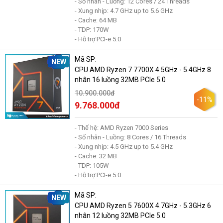
- Số nhân - Luồng: 12 Cores / 24 Threads
- Xung nhịp: 4.7 GHz up to 5.6 GHz
- Cache: 64 MB
- TDP: 170W
- Hỗ trợ PCI-e 5.0
Mã SP:
NEW
CPU AMD Ryzen 7 7700X 4.5GHz - 5.4GHz 8
nhân 16 luồng 32MB PCle 5.0
10.900.000đ
-11%
9.768.000đ
- Thế hệ: AMD Ryzen 7000 Series
- Số nhân - Luồng: 8 Cores / 16 Threads
- Xung nhịp: 4.5 GHz up to 5.4 GHz
- Cache: 32 MB
- TDP: 105W
- Hỗ trợ PCI-e 5.0
Mã SP:
NEW
CPU AMD Ryzen 5 7600X 4.7GHz - 5.3GHz 6
nhân 12 luồng 32MB PCle 5.0