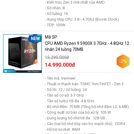
- Kiến trúc Zen 3 mới nhất của AMD
- Số nhân: 8
- Số luồng: 16
- Xung nhịp CPU: 3.8 - 4.7Ghz (Boost Clock)
- TDP: 105W
Mã SP:
NEW
CPU AMD Ryzen 9 5900X 3.7GHz - 4.8GHz 12
nhân 24 luồng 70MB
15.290.000đ
-2%
14.990.000đ
- Tên mã: Vermeer
- Thuật in thạch bản: TSMC 7nm FinFET - Zen 3
- Số lõi: 12 / Số luồng: 24
- Tần số cơ sở: 3.7 GHz
- Tần số turbo tối đa: 4.8 GHz
- Bộ nhớ đệm: 70 MB (Tổng bộ nhớ đệm L2: 6 MB)
- Công suất cơ bản của bộ xử lý: 105 W
- Dung lượng bộ nhớ tối đa : 128 GB
- Các loại bộ nhớ (tùy vào bo mạch chủ) : DDR4
- Hỗ trợ socket: AM4