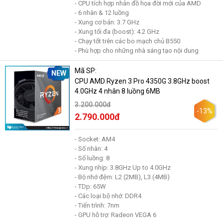
- CPU tích hợp nhân đồ họa đời mới của AMD
- 6 nhân & 12 luồng
- Xung cơ bản: 3.7 GHz
- Xung tối đa (boost): 4.2 GHz
- Chạy tốt trên các bo mạch chủ B550
- Phù hợp cho những nhà sáng tạo nội dung
Mã SP:
NEW
CPU AMD Ryzen 3 Pro 4350G 3.8GHz boost
4.0GHz 4 nhân 8 luồng 6MB
3.200.000đ
-13%
2.790.000đ
- Socket: AM4
- Số nhân: 4
- Số luồng: 8
- Xung nhịp: 3.8GHz Up to 4.0GHz
- Bộ nhớ đệm: L2 (2MB), L3 (4MB)
- TDp: 65W
- Các loại bộ nhớ: DDR4
- Tiến trình: 7nm
- GPU hỗ trợ: Radeon VEGA 6