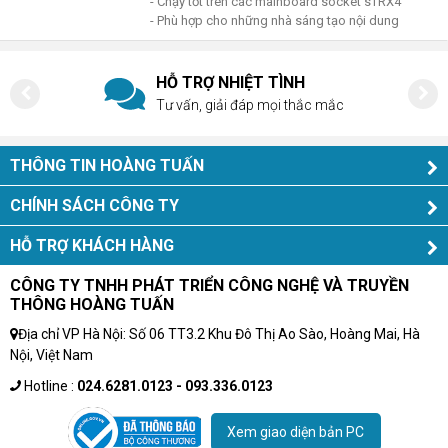
- Chạy tốt trên các mainboard socket sTRX4
- Phù hợp cho những nhà sáng tạo nội dung
HỖ TRỢ NHIỆT TÌNH
Tư vấn, giải đáp mọi thắc mắc
THÔNG TIN HOÀNG TUẤN
CHÍNH SÁCH CÔNG TY
HỖ TRỢ KHÁCH HÀNG
CÔNG TY TNHH PHÁT TRIỂN CÔNG NGHỆ VÀ TRUYỀN
THÔNG HOÀNG TUẤN
Địa chỉ VP Hà Nội: Số 06 TT3.2 Khu Đô Thị Ao Sào, Hoàng Mai, Hà
Nội, Việt Nam
Hotline :
024.6281.0123 - 093.336.0123
Xem giao diện bản PC