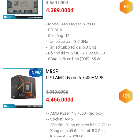
4.650.000đ
-6%
4.389.000đ
- Model: AMD Ryzen 5 7500F
- Số lõi: 6
- Số luồng: 12
- Tần số cơ bản: 3.7 GHz
- Tần số turbo tối đa: 5.0 GHz
- Bộ nhớ đệm: 6 MB L2 + 32 MB L3
- Công suất cơ bản (TDP): 65 W
Mã SP:
NEW
CPU AMD Ryzen 5 7500F MPK
4.950.000đ
-10%
4.466.000đ
- - AMD Ryzen™ 5 7500F (no box)
- - Socket: AM5
- - Tốc độ: - Xung nhịp cơ bản: 3.7GHz
- - Xung nhịp tối đa lên tới: 5.0 GHz
- - Bộ nhớ đệm: 32MB