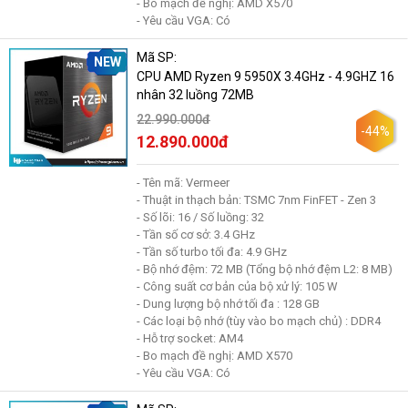
- Bo mạch đề nghị: AMD X570
- Yêu cầu VGA: Có
Mã SP:
NEW
CPU AMD Ryzen 9 5950X 3.4GHz - 4.9GHZ 16
nhân 32 luồng 72MB
22.990.000đ
-44%
12.890.000đ
- Tên mã: Vermeer
- Thuật in thạch bản: TSMC 7nm FinFET - Zen 3
- Số lõi: 16 / Số luồng: 32
- Tần số cơ sở: 3.4 GHz
- Tần số turbo tối đa: 4.9 GHz
- Bộ nhớ đệm: 72 MB (Tổng bộ nhớ đệm L2: 8 MB)
- Công suất cơ bản của bộ xử lý: 105 W
- Dung lượng bộ nhớ tối đa : 128 GB
- Các loại bộ nhớ (tùy vào bo mạch chủ) : DDR4
- Hỗ trợ socket: AM4
- Bo mạch đề nghị: AMD X570
- Yêu cầu VGA: Có