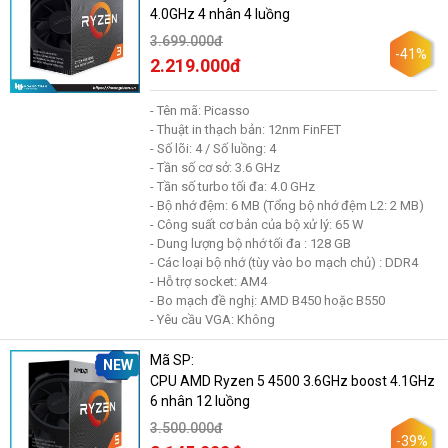
4.0GHz 4 nhân 4 luồng
3.699.000đ
-41%
2.219.000đ
- Tên mã: Picasso
- Thuật in thạch bản: 12nm FinFET
- Số lõi: 4 / Số luồng: 4
- Tần số cơ sở: 3.6 GHz
- Tần số turbo tối đa: 4.0 GHz
- Bộ nhớ đệm: 6 MB (Tổng bộ nhớ đệm L2: 2 MB)
- Công suất cơ bản của bộ xử lý: 65 W
- Dung lượng bộ nhớ tối đa : 128 GB
- Các loại bộ nhớ (tùy vào bo mạch chủ) : DDR4
- Hỗ trợ socket: AM4
- Bo mạch đề nghị: AMD B450 hoặc B550
- Yêu cầu VGA: Không
Mã SP:
NEW
CPU AMD Ryzen 5 4500 3.6GHz boost 4.1GHz
6 nhân 12 luồng
3.500.000đ
-39%