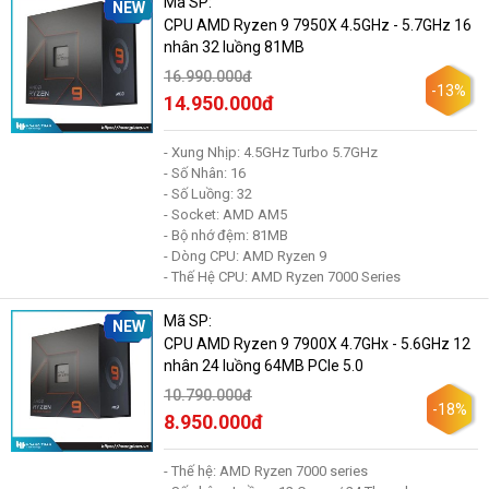
Mã SP:
NEW
CPU AMD Ryzen 9 7950X 4.5GHz - 5.7GHz 16
nhân 32 luồng 81MB
16.990.000đ
-13%
14.950.000đ
- Xung Nhịp: 4.5GHz Turbo 5.7GHz
- Số Nhân: 16
- Số Luồng: 32
- Socket: AMD AM5
- Bộ nhớ đệm: 81MB
- Dòng CPU: AMD Ryzen 9
- Thế Hệ CPU: AMD Ryzen 7000 Series
Mã SP:
NEW
CPU AMD Ryzen 9 7900X 4.7GHx - 5.6GHz 12
nhân 24 luồng 64MB PCle 5.0
10.790.000đ
-18%
8.950.000đ
- Thế hệ: AMD Ryzen 7000 series