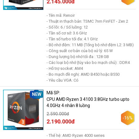
2.145.000đ
- Tên mã: Renoir
- Thuật in thạch bản: TSMC 7nm FinFET - Zen 2
- Số lõi: 6 / Số luồng: 12
- Tần số cơ sở: 3.6 GHz
- Tần số turbo tối đa: 4.1 GHz
- Bộ nhớ đệm: 11 MB (Tổng bộ nhớ đệm L2: 3 MB)
- Công suất cơ bản của bộ xử lý: 65 W
- Dung lượng bộ nhớ tối đa : 128 GB
- Các loại bộ nhớ (tùy vào bo mạch chủ) : DDR4
- Hỗ trợ socket: AM4
- Bo mạch đề nghị: AMD B450 hoặc B550
- Yêu cầu VGA: Có
Mã SP:
NEW
CPU AMD Ryzen 3 4100 3.8GHz turbo upto
4.0GHz 4 nhân 8 luồng
2.590.000đ
-16%
2.190.000đ
- Thế hệ: AMD Ryzen 4000 series