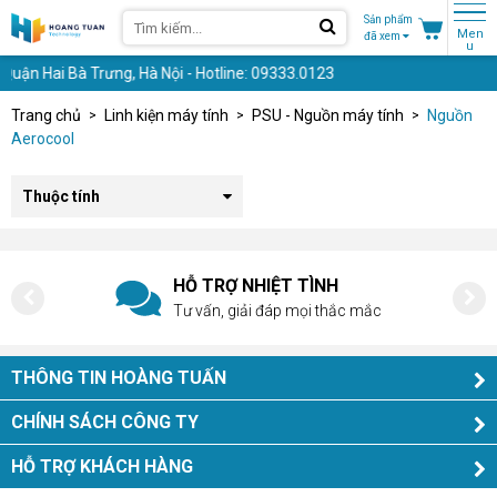
Sản phẩm
Men
đã xem
u
uận Hai Bà Trưng, Hà Nội - Hotline: 09333.0123
Trang chủ
Linh kiện máy tính
PSU - Nguồn máy tính
Nguồn
Aerocool
Thuộc tính
HỖ TRỢ NHIỆT TÌNH
Tư vấn, giải đáp mọi thắc mắc
THÔNG TIN HOÀNG TUẤN
CHÍNH SÁCH CÔNG TY
HỖ TRỢ KHÁCH HÀNG