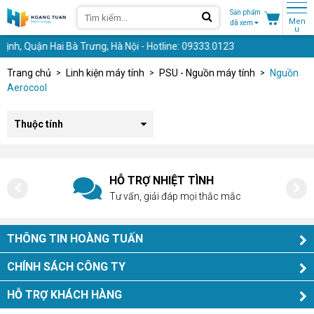
Sản phẩm
Men
đã xem
u
nh, Quận Hai Bà Trưng, Hà Nội - Hotline: 09333.0123
Trang chủ
Linh kiện máy tính
PSU - Nguồn máy tính
Nguồn
Aerocool
Thuộc tính
HỖ TRỢ NHIỆT TÌNH
Tư vấn, giải đáp mọi thắc mắc
THÔNG TIN HOÀNG TUẤN
CHÍNH SÁCH CÔNG TY
HỖ TRỢ KHÁCH HÀNG