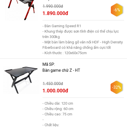
1.990.000đ
-6%
1.890.000đ
- Bàn Gaming Speed R1
- Khung thép được sơn tĩnh điện có thể chịu lực
trên 300kg
- Mặt bàn làm bằng gỗ vân nổi HDF - High Density
Fiberboard có khả năng chống ẩm cực tốt
- Kích thước : 120x60x75cm
Mã SP:
Bàn game chữ Z - HT
1.450.000đ
-32%
1.000.000đ
- Chiều dài: 120 cm
- Chiều rộng: 60 cm
- Chiều cao: 75 cm
-
- Chất liệu: