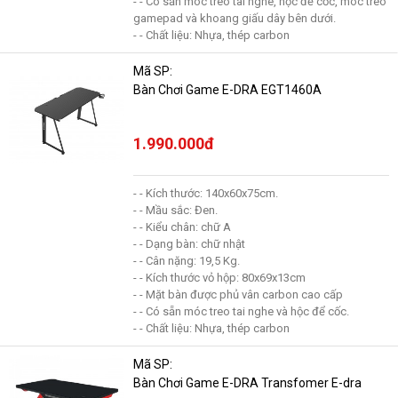
- - Có sẵn móc treo tai nghe, hộc để cốc, móc treo
gamepad và khoang giấu dây bên dưới.
- - Chất liệu: Nhựa, thép carbon
Mã SP:
Bàn Chơi Game E-DRA EGT1460A
1.990.000đ
- - Kích thước: 140x60x75cm.
- - Mầu sắc: Đen.
- - Kiểu chân: chữ A
- - Dạng bàn: chữ nhật
- - Cân nặng: 19,5 Kg.
- - Kích thước vỏ hộp: 80x69x13cm
- - Mặt bàn được phủ vân carbon cao cấp
- - Có sẵn móc treo tai nghe và hộc để cốc.
- - Chất liệu: Nhựa, thép carbon
Mã SP:
Bàn Chơi Game E-DRA Transfomer E-dra