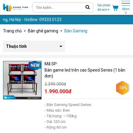
Sản phẩm
Men
đã xem
u
 Hà Nội - Hotline: 09333.0123
Trang chủ
Bàn ghế gaming
Bàn Gaming
Thuộc tính
Mã SP:
NEW
Bàn game led trên cao Speed Series (1 bàn
đơn)
2.399.000đ
-18%
1.990.000đ
- Bàn Gaming Speed Series
- Màu sắc: Đen
- Tải trọng: ~150kg
- Dài 120 cm
- Rộng 60 cm