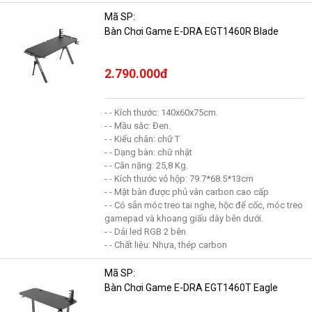
Mã SP:
Bàn Chơi Game E-DRA EGT1460R Blade
2.790.000đ
- - Kích thước: 140x60x75cm.
- - Mầu sắc: Đen.
- - Kiểu chân: chữ T
- - Dạng bàn: chữ nhật
- - Cân nặng: 25,8 Kg.
- - Kích thước vỏ hộp: 79.7*68.5*13cm
- - Mặt bàn được phủ vân carbon cao cấp
- - Có sẵn móc treo tai nghe, hộc để cốc, móc treo
gamepad và khoang giấu dây bên dưới.
- - Dải led RGB 2 bên
- - Chất liệu: Nhựa, thép carbon
Mã SP:
Bàn Chơi Game E-DRA EGT1460T Eagle