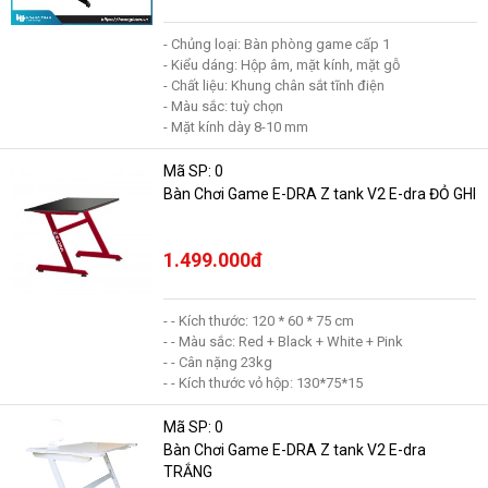
- Chủng loại: Bàn phòng game cấp 1
- Kiểu dáng: Hộp âm, mặt kính, mặt gỗ
- Chất liệu: Khung chân sắt tĩnh điện
- Màu sắc: tuỳ chọn
- Mặt kính dày 8-10 mm
Mã SP: 0
Bàn Chơi Game E-DRA Z tank V2 E-dra ĐỎ GHI
1.499.000đ
- - Kích thước: 120 * 60 * 75 cm
- - Màu sắc: Red + Black + White + Pink
- - Cân nặng 23kg
- - Kích thước vỏ hộp: 130*75*15
Mã SP: 0
Bàn Chơi Game E-DRA Z tank V2 E-dra
TRẮNG