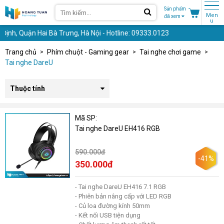
Sản phẩm
Men
đã xem
u
h, Quận Hai Bà Trưng, Hà Nội - Hotline: 09333.0123
Trang chủ
Phím chuột - Gaming gear
Tai nghe chơi game
Tai nghe DareU
Thuộc tính
Mã SP:
Tai nghe DareU EH416 RGB
590.000đ
-41%
350.000đ
- Tai nghe DareU EH416 7.1 RGB
- Phiên bản nâng cấp với LED RGB
- Củ loa đường kính 50mm
- Kết nối USB tiện dụng