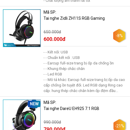
- Chất lượng âm thanh rất tốt
Mã SP:
Tai nghe Zidli ZH11S RGB Gaming
650.000đ
-8%
600.000đ
- - Kết nối: USB
- - Chuẩn kết nối : USB
- - Earcup full-size trang bị ốp da chống ồn
- - Khung thép chắc chắn
- - Led RGB
- - Mô tả khác: Earcup full-size trang bị ốp da cao
cấp chống ồn tuyệt đối. Led RGB dạng Ring cao
cấp. hung thép chắc chắn kèm ốp đệm đầu...
Mã SP:
NEW
Tai nghe DareU EH925 7.1 RGB
990.000đ
-21%
790.000đ