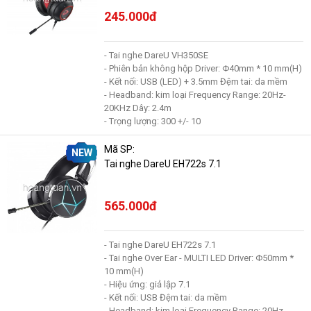
245.000đ
- Tai nghe DareU VH350SE
- Phiên bản không hộp Driver: Φ40mm * 10 mm(H)
- Kết nối: USB (LED) + 3.5mm Đệm tai: da mềm
- Headband: kim loại Frequency Range: 20Hz-
20KHz Dây: 2.4m
- Trọng lượng: 300 +/- 10
Mã SP:
NEW
Tai nghe DareU EH722s 7.1
565.000đ
- Tai nghe DareU EH722s 7.1
- Tai nghe Over Ear - MULTI LED Driver: Φ50mm *
10 mm(H)
- Hiệu ứng: giả lập 7.1
- Kết nối: USB Đệm tai: da mềm
- Headband: kim loại Frequency Range: 20Hz-