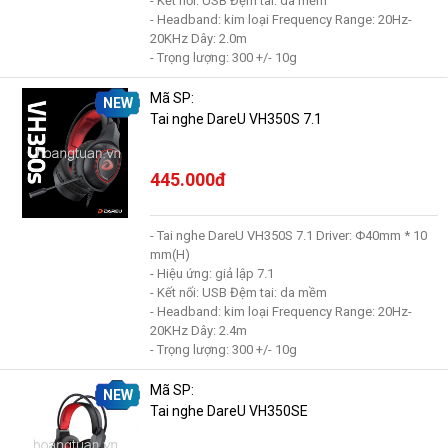
- Kết nối: USB Đệm tai: da mềm
- Headband: kim loại Frequency Range: 20Hz-
20KHz Dây: 2.0m
- Trọng lượng: 300 +/- 10g
Mã SP:
NEW
Tai nghe DareU VH350S 7.1
445.000đ
- Tai nghe DareU VH350S 7.1 Driver: Φ40mm * 10
mm(H)
- Hiệu ứng: giả lập 7.1
- Kết nối: USB Đệm tai: da mềm
- Headband: kim loại Frequency Range: 20Hz-
20KHz Dây: 2.4m
- Trọng lượng: 300 +/- 10g
Mã SP:
NEW
Tai nghe DareU VH350SE