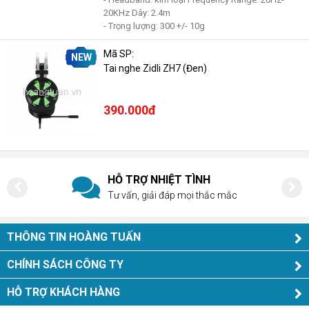
20KHz Dây: 2.4m
- Trọng lượng: 300 +/- 10g
Mã SP:
NEW
Tai nghe Zidli ZH7 (Đen)
390.000đ
HỖ TRỢ NHIỆT TÌNH
Tư vấn, giải đáp mọi thắc mắc
THÔNG TIN HOÀNG TUẤN
CHÍNH SÁCH CÔNG TY
HỖ TRỢ KHÁCH HÀNG