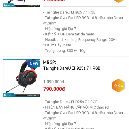
- Tai nghe DareU EH925 7.1 RGB
- Tai nghe Over Ear LED RGB 16.8 triệu màu Driver:
Φ53mm
- Hiệu ứng: giả lập 7.1
- Kết nối: USB Đệm tai: da mềm
- Headband: kim loại Frequency Range: 20Hz-
20KHz Dây: 2.0m
- Trọng lượng: 300 +/- 10g
Mã SP:
NEW
Tai nghe DareU EH925s 7.1 RGB
1.090.000đ
-28%
790.000đ
- Tai nghe DareU EH925s 7.1 RGB
- PHIÊN BẢN NÂNG CẤP VỚI MIC tháo rời
- Tai nghe Over Ear LED RGB 16.8 triệu màu Driver:
Φ53mm
- Hiệu ứng: giả lập 7.1