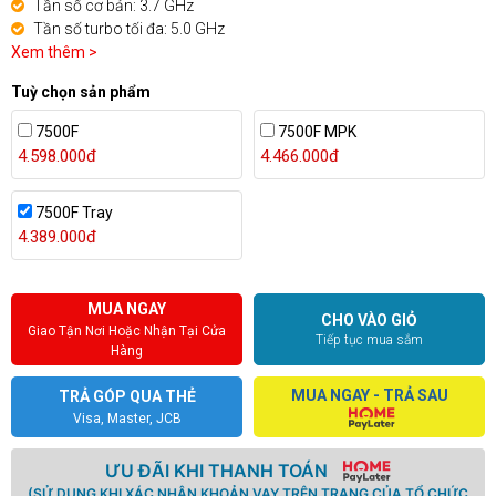
Tần số cơ bản: 3.7 GHz
Tần số turbo tối đa: 5.0 GHz
Xem thêm >
Tuỳ chọn sản phẩm
7500F
7500F MPK
4.598.000đ
4.466.000đ
7500F Tray
4.389.000đ
MUA NGAY
CHO VÀO GIỎ
Giao Tận Nơi Hoặc Nhận Tại Cửa
Tiếp tục mua sắm
Hàng
MUA NGAY - TRẢ SAU
TRẢ GÓP QUA THẺ
Visa, Master, JCB
ƯU ĐÃI KHI THANH TOÁN
(SỬ DỤNG KHI XÁC NHẬN KHOẢN VAY TRÊN TRANG CỦA TỔ CHỨC