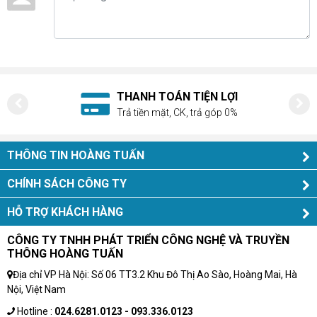
Webcam Logitech Group là thiết bị tuyệt vời nhất cho các
cuộc hội họp
Những tính năng nổi trội
Bộ sản phẩm sử dụng rất đơn giản
ANH TOÁN TIỆN LỢI
HỖ TRỢ
Video hội nghị tuyệt hảo
tiền mặt, CK, trả góp 0%
Tư vấn, 
Được sử dụng và triển khai rất dễ dàng
Kết hợp với các ứng dụng hàng đầu khác
THÔNG TIN HOÀNG TUẤN
Bộ sản phẩm sử dụng rất đơn
CHÍNH SÁCH CÔNG TY
giản
HỖ TRỢ KHÁCH HÀNG
Webcam Logitech Group
được thiết kế tinh xảo với đầy đủ
CÔNG TY TNHH PHÁT TRIỂN CÔNG NGHỆ VÀ TRUYỀN
tính năng, nhưng vẫn rất thân thiện đối với người sử dụng vì
THÔNG HOÀNG TUẤN
chúng có cấu tạo như một chiếc điện thoại đơn giản và hấp
Địa chỉ VP Hà Nội: Số 06 TT3.2 Khu Đô Thị Ao Sào, Hoàng Mai, Hà
dẫn nhiều người sử dụng với giá cả rất phải chăng.
Nội, Việt Nam
Video hội nghị tuyệt hảo
Hotline :
024.6281.0123 - 093.336.0123