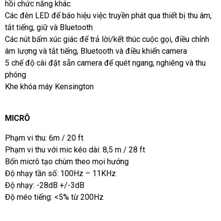
hồi chức năng khác
Các đèn LED để báo hiệu việc truyền phát qua thiết bị thu âm,
tắt tiếng, giữ và Bluetooth
Các nút bấm xúc giác để trả lời/kết thúc cuộc gọi, điều chỉnh
âm lượng và tắt tiếng, Bluetooth và điều khiển camera
5 chế độ cài đặt sẵn camera để quét ngang, nghiêng và thu
phóng
Khe khóa máy Kensington
MICRÔ
Phạm vi thu: 6m / 20 ft
Phạm vi thu với mic kéo dài: 8,5 m / 28 ft
Bốn micrô tạo chùm theo mọi hướng
Độ nhạy tần số: 100Hz – 11KHz
Độ nhạy: -28dB +/-3dB
Độ méo tiếng: <5% từ 200Hz