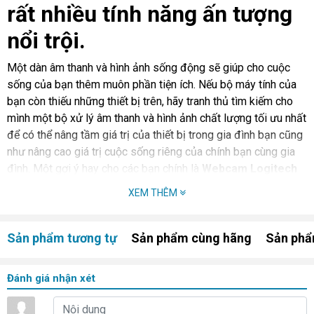
rất nhiều tính năng ấn tượng
nổi trội.
Một dàn âm thanh và hình ảnh sống động sẽ giúp cho cuộc
sống của bạn thêm muôn phần tiện ích. Nếu bộ máy tính của
bạn còn thiếu những thiết bị trên, hãy tranh thủ tìm kiếm cho
mình một bộ xử lý âm thanh và hình ảnh chất lượng tối ưu nhất
để có thể nâng tầm giá trị của thiết bị trong gia đình bạn cũng
như nâng cao giá trị cuộc sống riêng của chính bạn cùng gia
đình. Một gợi ý hay cho các bạn chính là
Webcam Logitech
Group
, với rất nhiều tính năng ấn tượng nội trội.
XEM THÊM
Cho đến giờ, bộ sản phẩm
Webcam Logitech Group
vẫn
được đánh giá là dòng camera nổi bật cao cấp nhất của hãng
Sản phẩm tương tự
Sản phẩm cùng hãng
Sản phẩ
Logitech – một công ty chuyên cung cấp các thiết bị máy tính
văn phòng và cá nhân có chất lượng và uy tín nhất.
Đánh giá nhận xét