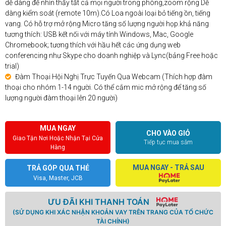
dễ dàng để nhìn thấy tất cả mọi người trong phòng,zoom rộng Dễ
dàng kiểm soát (remote 10m).Có Loa ngoài loại bỏ tiếng ồn, tiếng
vang. Có hỗ trợ mở rộng Micro tăng số lượng người họp.khả năng
tương thích: USB kết nối với máy tính Windows, Mac, Google
Chromebook; tương thích với hầu hết các ứng dụng web
conferencing như Skype cho doanh nghiệp và Lync(bảng Free hoặc
trial)
Đàm Thoại Hội Nghị Trực Tuyến Qua Webcam (Thích hợp đàm
thoại cho nhóm 1-14 người. Có thể cắm mic mở rộng để tăng số
lượng người đàm thoại lên 20 người)
MUA NGAY
CHO VÀO GIỎ
Giao Tận Nơi Hoặc Nhận Tại Cửa
Tiếp tục mua sắm
Hàng
MUA NGAY - TRẢ SAU
TRẢ GÓP QUA THẺ
Visa, Master, JCB
ƯU ĐÃI KHI THANH TOÁN
(SỬ DỤNG KHI XÁC NHẬN KHOẢN VAY TRÊN TRANG CỦA TỔ CHỨC
TÀI CHÍNH)