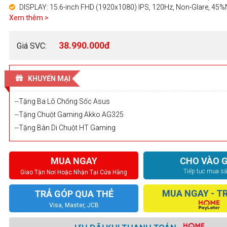
DISPLAY: 15.6-inch FHD (1920x1080) IPS, 120Hz, Non-Glare, 45
Xem thêm >
38.990.000đ
Giá SVC:
KHUYẾN MẠI
--Tặng Ba Lô Chống Sốc Asus
--Tặng Chuột Gaming Akko AG325
--Tặng Bàn Di Chuột HT Gaming
MUA NGAY
CHO VÀO G
Tiếp tục mua s
Giao Tận Nơi Hoặc Nhận Tại Cửa Hàng
MUA NGAY - T
TRẢ GÓP QUA THẺ
Visa, Master, JCB