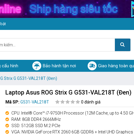
 bật
 cấu hình
Bảo hành tận nơi
Giao hàng toàn q
G Strix G G531-VAL218T (Đen)
Laptop Asus ROG Strix G G531-VAL218T (Đen)
Mã SP:
G531-VAL218T
0 đánh giá
CPU: Intel® Core™ i7-9750H Processor (12M Cache, up to 4.50 G
RAM: 8GB DDR4 2666MHz
SSD: 512GB SSD M.2 PCIe
VGA: NVIDIA GeForce RTX 2060 6GB GDDR6 + Intel UHD Graphics