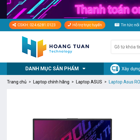
CSKH: 024.6281.0123
Hỗ trợ trực tuyến
Tin tức nổi
DANH MỤC SẢN PHẨM
Xây dựng
Trang chủ
Laptop chính hãng
Laptop ASUS
Laptop Asus RO