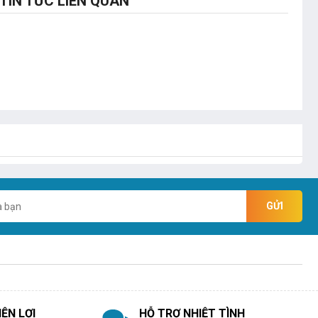
TIN TỨC LIÊN QUAN
GỬI
ỆN LỢI
HỖ TRỢ NHIỆT TÌNH