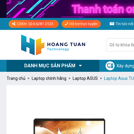
CSKH: 024.6281.0123
Hỗ trợ trực tuyến
Tin tức nổi
DANH MỤC SẢN PHẨM
Xây dựng
Trang chủ
Laptop chính hãng
Laptop ASUS
Laptop Asus T