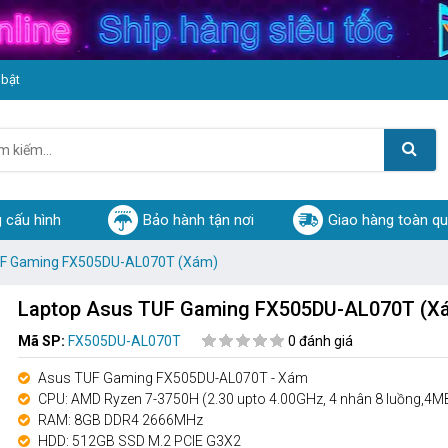
 bật
 cấu hình
Bảo hành tận nơi
Giao hàng toàn q
UF Gaming FX505DU-AL070T (Xám)
Laptop Asus TUF Gaming FX505DU-AL070T (X
Mã SP:
FX505DU-AL070T
0 đánh giá
Asus TUF Gaming FX505DU-AL070T - Xám
CPU: AMD Ryzen 7-3750H (2.30 upto 4.00GHz, 4 nhân 8 luồng,4M
RAM: 8GB DDR4 2666MHz
HDD: 512GB SSD M.2 PCIE G3X2