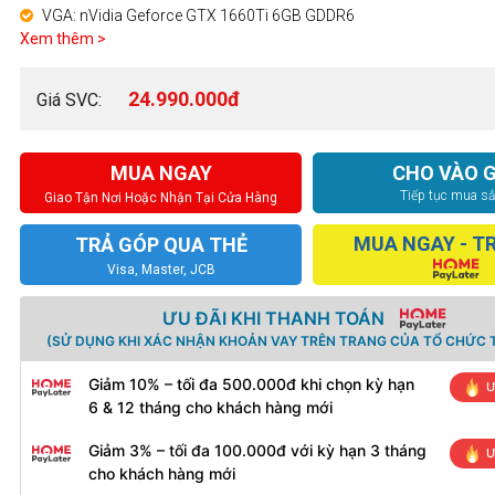
VGA: nVidia Geforce GTX 1660Ti 6GB GDDR6
Xem thêm >
24.990.000đ
Giá SVC:
MUA NGAY
CHO VÀO G
Tiếp tục mua s
Giao Tận Nơi Hoặc Nhận Tại Cửa Hàng
MUA NGAY - T
TRẢ GÓP QUA THẺ
Visa, Master, JCB
ƯU ĐÃI KHI THANH TOÁN
(SỬ DỤNG KHI XÁC NHẬN KHOẢN VAY TRÊN TRANG CỦA TỔ CHỨC T
Giảm 10% – tối đa 500.000đ khi chọn kỳ hạn
Ư
6 & 12 tháng cho khách hàng mới
Giảm 3% – tối đa 100.000đ với kỳ hạn 3 tháng
Ư
cho khách hàng mới