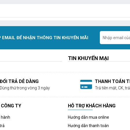
 EMAIL ĐỂ NHẬN THÔNG TIN KHUYẾN MÃI
TIN KHUYẾN MẠI
ĐỔI TRẢ DỄ DÀNG
THANH TOÁN TI
Dùng thử trong vòng 3 ngày
Trả tiền mặt, CK, t
 CÔNG TY
HỖ TRỢ KHÁCH HÀNG
o hành
Hướng dẫn mua online
trả
Hướng dẫn thanh toán