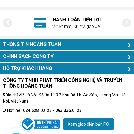
N TIỆN LỢI
HỖ TRỢ NHIỆT
 CK, trả góp 0%
Tư vấn, giải đáp 
THÔNG TIN HOÀNG TUẤN
CHÍNH SÁCH CÔNG TY
HỖ TRỢ KHÁCH HÀNG
CÔNG TY TNHH PHÁT TRIỂN CÔNG NGHỆ VÀ TRUYỀN
THÔNG HOÀNG TUẤN
Địa chỉ VP Hà Nội: Số 06 TT3.2 Khu Đô Thị Ao Sào, Hoàng Mai, Hà
Nội, Việt Nam
Hotline :
024.6281.0123 - 093.336.0123
Xem giao diện bản PC