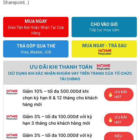
Sharepoint…)
MUA NGAY
CHO VÀO GIỎ
Giao Tận Nơi Hoặc Nhận Tại Cửa
Tiếp tục mua sắm
Hàng
MUA NGAY - TRẢ SAU
TRẢ GÓP QUA THẺ
Visa, Master, JCB
ƯU ĐÃI KHI THANH TOÁN
(SỬ DỤNG KHI XÁC NHẬN KHOẢN VAY TRÊN TRANG CỦA TỔ CHỨC
TÀI CHÍNH)
Giảm 10% – tối đa 500.000đ khi
ƯU ĐÃI
HOT
chọn kỳ hạn 6 & 12 tháng cho khách
hàng mới
Giảm 3% – tối đa 100.000đ với kỳ
ƯU ĐÃI
HOT
hạn 3 tháng cho khách hàng mới
Giảm 3% – tối đa 100.000đ với kỳ
SIÊU