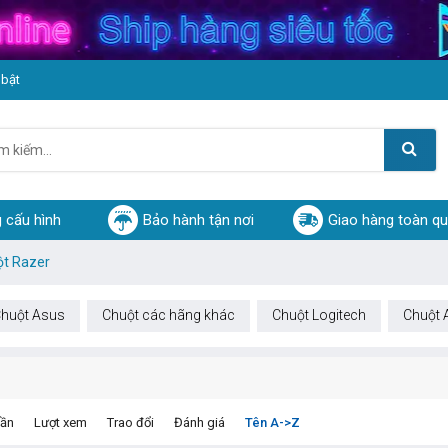
 bật
 cấu hình
Bảo hành tận nơi
Giao hàng toàn q
t Razer
huột Asus
Chuột các hãng khác
Chuột Logitech
Chuột 
dần
Lượt xem
Trao đổi
Đánh giá
Tên A->Z