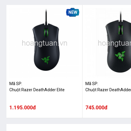
NEW
Mã SP:
Mã SP:
Chuột Razer DeathAdder Elite
Chuột Razer DeathAdder
1.195.000đ
745.000đ