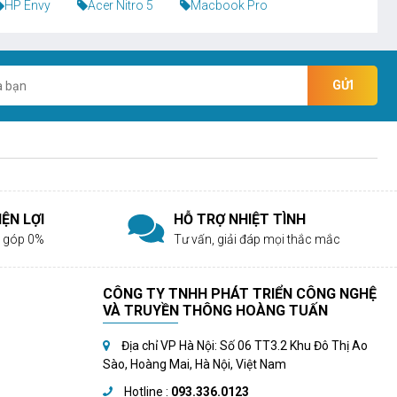
HP Envy
Acer Nitro 5
Macbook Pro
GỬI
ỆN LỢI
HỖ TRỢ NHIỆT TÌNH
rả góp 0%
Tư vấn, giải đáp mọi thắc mắc
CÔNG TY TNHH PHÁT TRIỂN CÔNG NGHỆ
VÀ TRUYỀN THÔNG HOÀNG TUẤN
Địa chỉ VP Hà Nội: Số 06 TT3.2 Khu Đô Thị Ao
Sào, Hoàng Mai, Hà Nội, Việt Nam
Hotline :
093.336.0123