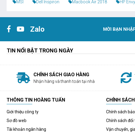
MSI
Dell Inspiron
Macbook Air 2018
HP Envy
Zalo
MỜI BẠN NHẬP
TIN NỔI BẬT TRONG NGÀY
CHÍNH SÁCH GIAO HÀNG
Nhận hàng và thanh toán tại nhà
THÔNG TIN HOÀNG TUẤN
CHÍNH SÁCH
Giới thiệu công ty
Chính sách bả
Sơ đồ web
Chính sách đổi 
Tài khoản ngân hàng
Vận chuyển, gi