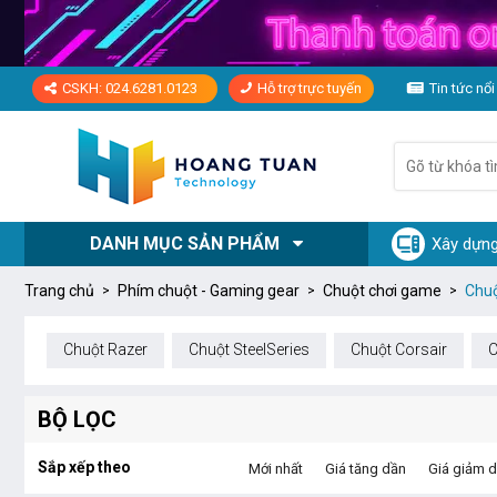
CSKH: 024.6281.0123
Hỗ trợ trực tuyến
Tin tức nổi
DANH MỤC SẢN PHẨM
Xây dựng
Trang chủ
Phím chuột - Gaming gear
Chuột chơi game
Chuộ
Chuột Razer
Chuột SteelSeries
Chuột Corsair
C
BỘ LỌC
Sắp xếp theo
Mới nhất
Giá tăng dần
Giá giảm 