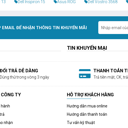
 13
Dell Inspiron 15
Asus ROG
Dell Vostro 3568
 EMAIL ĐỂ NHẬN THÔNG TIN KHUYẾN MÃI
TIN KHUYẾN MẠI
ĐỔI TRẢ DỄ DÀNG
THANH TOÁN TI
Dùng thử trong vòng 3 ngày
Trả tiền mặt, CK, t
 CÔNG TY
HỖ TRỢ KHÁCH HÀNG
o hành
Hướng dẫn mua online
trả
Hướng dẫn thanh toán
ao nhận
Tư vấn kỹ thuật