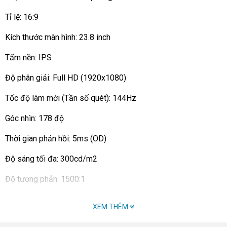
Tỉ lệ: 16:9
Kích thước màn hình: 23.8 inch
Tấm nền: IPS
Độ phân giải: Full HD (1920x1080)
Tốc độ làm mới (Tần số quét): 144Hz
Góc nhìn: 178 độ
Thời gian phản hồi: 5ms (OD)
Độ sáng tối đa: 300cd/m2
Độ tương phản: 1500:1
Màu hiển thị: 16.7 triệu màu
XEM THÊM
Độ phủ màu: sRGB 99%, NTSC 72%