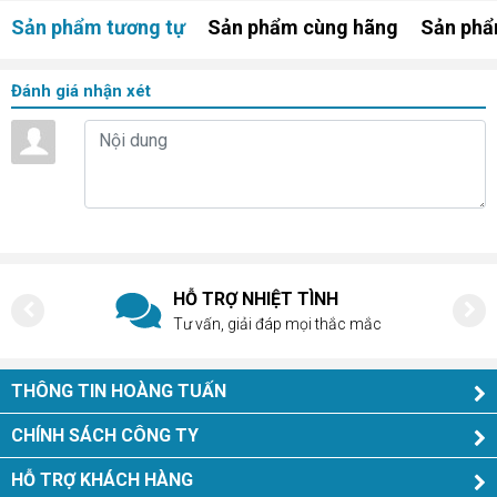
Sản phẩm tương tự
Sản phẩm cùng hãng
Sản phẩ
Tính năng: Adaptive sync, HDR, Low blue light, MPRT
Chuẩn VESA: 75 x 75 mm
Đánh giá nhận xét
Cổng kết nối: 1xVGA + 1xHDMI
Nguồn điện: External (12V/2.5A)
Phụ kiện kèm theo: Cáp nguồn, Cáp tín hiệu
Kích thước sản phẩm: 539 x 416 x 169 mm
Kích thước vỏ thùng: 612 x 101 x 405 mm
HỖ TRỢ NHIỆT TÌNH
Tư vấn, giải đáp mọi thắc mắc
Cân nặng tịnh: 2.80 kg
Cân nặng cả thùng: 3.76 kg
THÔNG TIN HOÀNG TUẤN
CHÍNH SÁCH CÔNG TY
HỖ TRỢ KHÁCH HÀNG