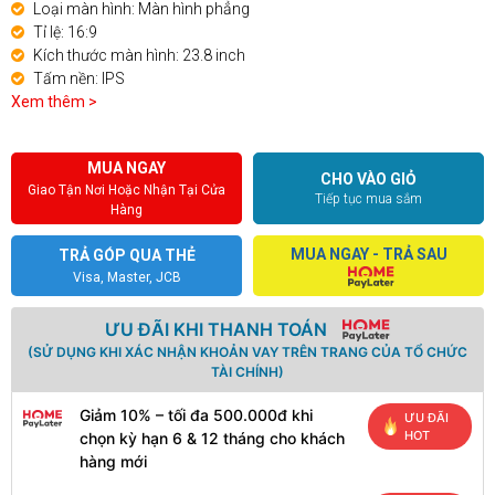
Loại màn hình: Màn hình phẳng
Tỉ lệ: 16:9
Kích thước màn hình: 23.8 inch
Tấm nền: IPS
Xem thêm >
MUA NGAY
CHO VÀO GIỎ
Giao Tận Nơi Hoặc Nhận Tại Cửa
Tiếp tục mua sắm
Hàng
MUA NGAY - TRẢ SAU
TRẢ GÓP QUA THẺ
Visa, Master, JCB
ƯU ĐÃI KHI THANH TOÁN
(SỬ DỤNG KHI XÁC NHẬN KHOẢN VAY TRÊN TRANG CỦA TỔ CHỨC
TÀI CHÍNH)
Giảm 10% – tối đa 500.000đ khi
ƯU ĐÃI
HOT
chọn kỳ hạn 6 & 12 tháng cho khách
hàng mới