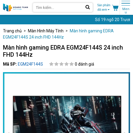
Sản phẩm
Men
đã xem
u
Số 19 ngõ 20 Trương Đị
Trang chủ
Màn Hình Máy Tính
Màn hình gaming EDRA
EGM24F144S 24 inch FHD 144Hz
Màn hình gaming EDRA EGM24F144S 24 inch
FHD 144Hz
Mã SP:
EGM24F144S
0 đánh giá