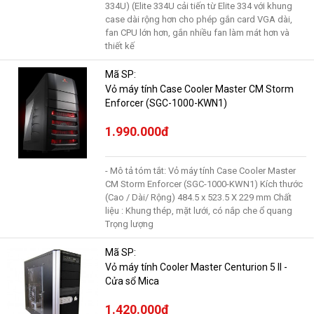
334U) (Elite 334U cải tiến từ Elite 334 với khung
case dài rộng hơn cho phép gắn card VGA dài,
fan CPU lớn hơn, gắn nhiều fan làm mát hơn và
thiết kế
Mã SP:
Vỏ máy tính Case Cooler Master CM Storm
Enforcer (SGC-1000-KWN1)
1.990.000đ
- Mô tả tóm tắt: Vỏ máy tính Case Cooler Master
CM Storm Enforcer (SGC-1000-KWN1) Kích thước
(Cao / Dài/ Rộng) 484.5 x 523.5 X 229 mm Chất
liệu : Khung thép, mặt lưới, có nắp che ổ quang
Trọng lượng
Mã SP:
Vỏ máy tính Cooler Master Centurion 5 II -
Cửa sổ Mica
1.420.000đ