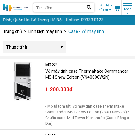
Sản phẩm
Men
đã xem
u
Quận Hai Bà Trưng, Hà Nội - Hotline: 09333.0123
Trang chủ
Linh kiện máy tính
Case - Vỏ máy tính
Thuộc tính
Mã SP:
Vỏ máy tính case Thermaltake Commander
MS-I Snow Edition (VN40006W2N)
1.200.000đ
- Mô tả tóm tắt: Vỏ máy tính case Thermaltake
Commander MS-I Snow Edition (VN40006W2N) •
Chuẩn case: Mid Tower Kích thước (Cao x Rộng x
Dài)