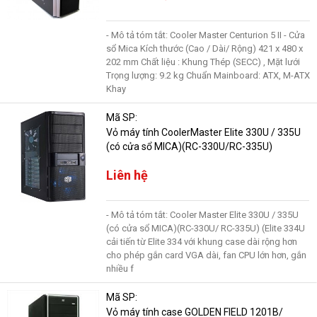
- Mô tả tóm tắt: Cooler Master Centurion 5 II - Cửa
sổ Mica Kích thước (Cao / Dài/ Rộng) 421 x 480 x
202 mm Chất liệu : Khung Thép (SECC) , Mặt lưới
Trọng lượng: 9.2 kg Chuẩn Mainboard: ATX, M-ATX
Khay
Mã SP:
Vỏ máy tính CoolerMaster Elite 330U / 335U
(có cửa sổ MICA)(RC-330U/RC-335U)
Liên hệ
- Mô tả tóm tắt: Cooler Master Elite 330U / 335U
(có cửa sổ MICA)(RC-330U/ RC-335U) (Elite 334U
cải tiến từ Elite 334 với khung case dài rộng hơn
cho phép gắn card VGA dài, fan CPU lớn hơn, gắn
nhiều f
Mã SP:
Vỏ máy tính case GOLDEN FIELD 1201B/