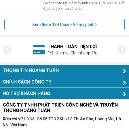
- Mô tả tóm tắt: Vỏ máy tính CASE ORIENT 318 Rất
đẹp, case khoẻ và chắc
Xem thêm
134
Case - Vỏ máy tính
HỖ TRỢ NHIỆT TÌNH
Tư vấn, giải đáp mọi thắc mắc
THÔNG TIN HOÀNG TUẤN
CHÍNH SÁCH CÔNG TY
HỖ TRỢ KHÁCH HÀNG
CÔNG TY TNHH PHÁT TRIỂN CÔNG NGHỆ VÀ TRUYỀN
THÔNG HOÀNG TUẤN
Địa chỉ VP Hà Nội: Số 06 TT3.2 Khu Đô Thị Ao Sào, Hoàng Mai, Hà
Nội, Việt Nam