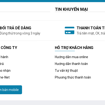
TIN KHUYẾN MẠI
ĐỔI TRẢ DỄ DÀNG
THANH TOÁN TI
Dùng thử trong vòng 3 ngày
Trả tiền mặt, CK, t
 CÔNG TY
HỖ TRỢ KHÁCH HÀNG
o hành
Hướng dẫn mua online
trả
Hướng dẫn thanh toán
ao nhận
Tư vấn kỹ thuật
me-Net
Phương thức thanh toán
n bản mobile