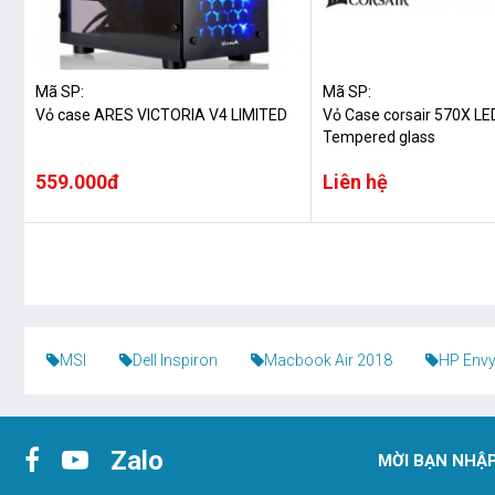
Mã SP:
Mã SP:
Vỏ case ARES VICTORIA V4 LIMITED
Vỏ Case corsair 570X LE
Tempered glass
559.000đ
Liên hệ
MSI
Dell Inspiron
Macbook Air 2018
HP Envy
Zalo
MỜI BẠN NHẬP