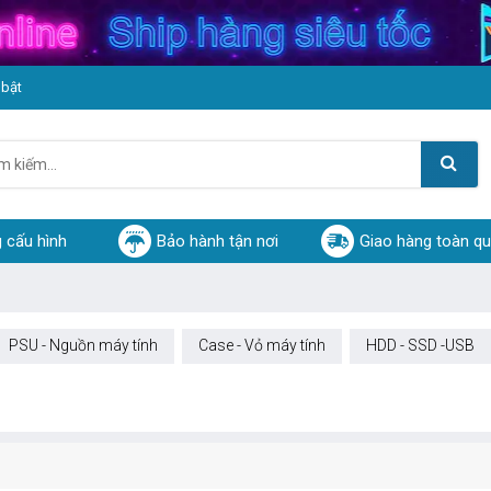
 bật
 cấu hình
Bảo hành tận nơi
Giao hàng toàn q
PSU - Nguồn máy tính
Case - Vỏ máy tính
HDD - SSD -USB