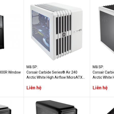
Mã SP:
Mã SP:
™ 300R Window
Corsair Carbide Series® Air 240
Corsair Carbi
Arctic White High Airflow MicroATX
Arctic White
and Mini-ITX PC Case
Case
Liên hệ
Liên hệ