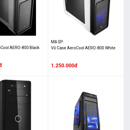
Mã SP:
oCool AERO-800 Black
Vỏ Case AeroCool AERO-800 White
đ
1.250.000đ