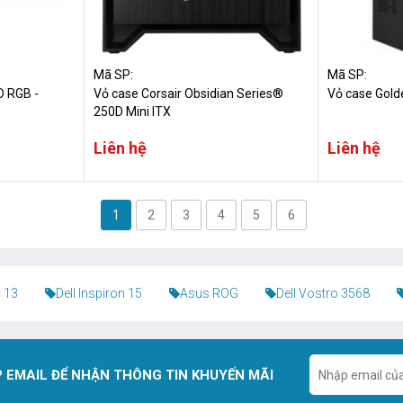
Mã SP:
Mã SP:
D RGB -
Vỏ case Corsair Obsidian Series®
Vỏ case Gold
250D Mini ITX
Liên hệ
Liên hệ
1
2
3
4
5
6
 13
Dell Inspiron 15
Asus ROG
Dell Vostro 3568
 EMAIL ĐỂ NHẬN THÔNG TIN KHUYẾN MÃI