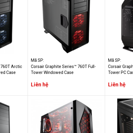
Mã SP:
Mã SP:
 760T Arctic
Corsair Graphite Series™ 760T Full-
Corsair Graph
wed Case
Tower Windowed Case
Tower PC Ca
Liên hệ
Liên hệ