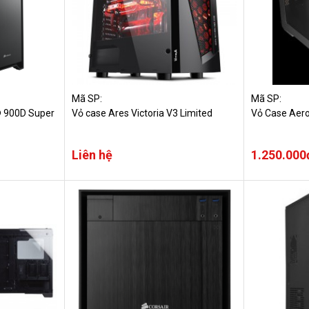
Mã SP:
Mã SP:
® 900D Super
Vỏ case Ares Victoria V3 Limited
Vỏ Case Aer
Liên hệ
1.250.000