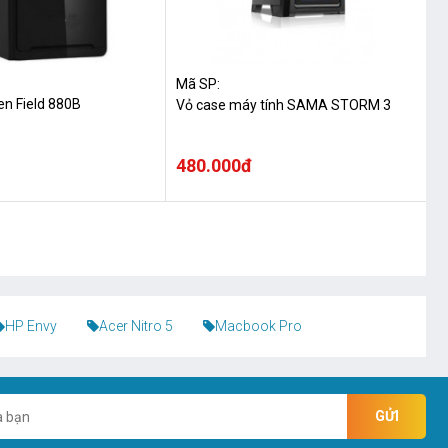
Mã SP:
en Field 880B
Vỏ case máy tính SAMA STORM 3
480.000đ
HP Envy
Acer Nitro 5
Macbook Pro
GỬI