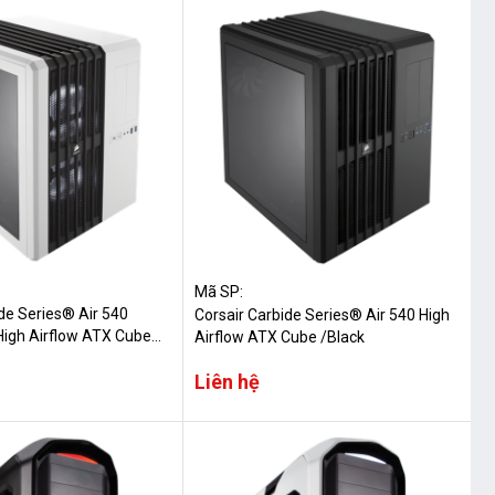
Mã SP:
de Series® Air 540
Corsair Carbide Series® Air 540 High
 High Airflow ATX Cube
Airflow ATX Cube /Black
Liên hệ