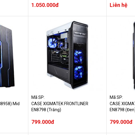
1.050.000đ
Liên hệ
Mã SP:
Mã SP:
N8958) Mid
CASE XIGMATEK FRONTLINER
CASE XIGMA
EN8798 (Trắng)
EN8798 (Đen
799.000đ
799.000đ