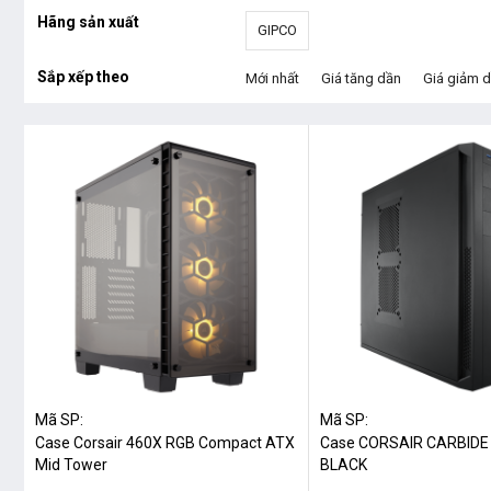
Hãng sản xuất
GIPCO
Sắp xếp theo
Mới nhất
Giá tăng dần
Giá giảm 
Mã SP:
Mã SP:
Case Corsair 460X RGB Compact ATX
Case CORSAIR CARBIDE
Mid Tower
BLACK