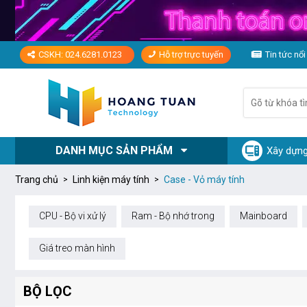
CSKH: 024.6281.0123
Hỗ trợ trực tuyến
Tin tức nổi
DANH MỤC SẢN PHẨM
Xây dựng
Trang chủ
Linh kiện máy tính
Case - Vỏ máy tính
CPU - Bộ vi xử lý
Ram - Bộ nhớ trong
Mainboard
Giá treo màn hình
BỘ LỌC