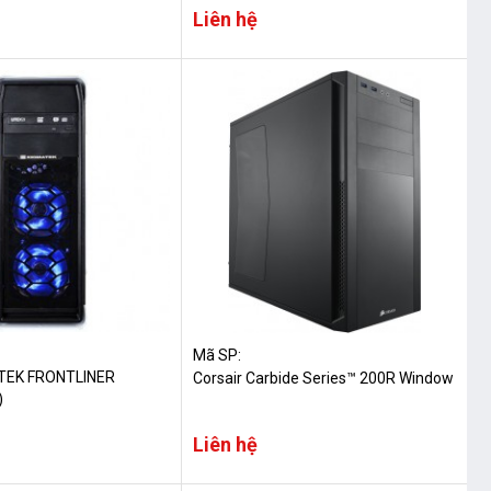
Liên hệ
Mã SP:
TEK FRONTLINER
Corsair Carbide Series™ 200R Window
)
Liên hệ