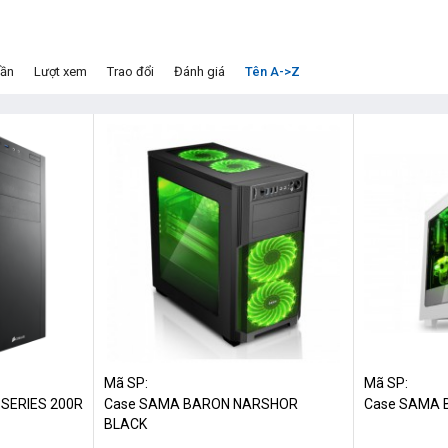
dần
Lượt xem
Trao đổi
Đánh giá
Tên A->Z
Mã SP:
Mã SP:
 SERIES 200R
Case SAMA BARON NARSHOR
Case SAMA 
BLACK