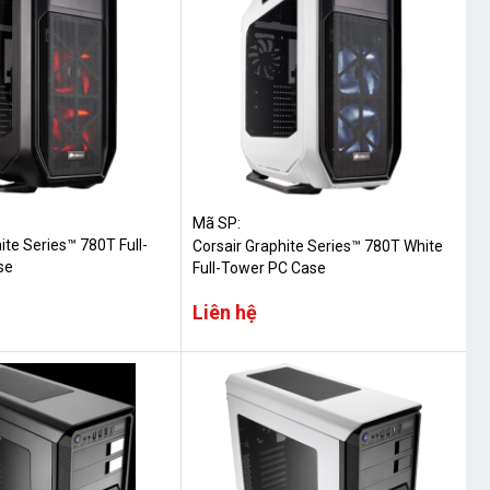
Mã SP:
ite Series™ 780T Full-
Corsair Graphite Series™ 780T White
se
Full-Tower PC Case
Liên hệ