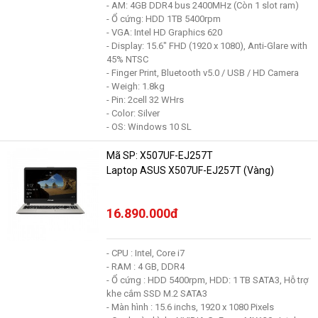
- AM: 4GB DDR4 bus 2400MHz (Còn 1 slot ram)
- Ổ cứng: HDD 1TB 5400rpm
- VGA: Intel HD Graphics 620
- Display: 15.6" FHD (1920 x 1080), Anti-Glare with
45% NTSC
- Finger Print, Bluetooth v5.0 / USB / HD Camera
- Weigh: 1.8kg
- Pin: 2cell 32 WHrs
- Color: Silver
- OS: Windows 10 SL
Mã SP: X507UF-EJ257T
Laptop ASUS X507UF-EJ257T (Vàng)
16.890.000đ
- CPU : Intel, Core i7
- RAM : 4 GB, DDR4
- Ổ cứng : HDD 5400rpm, HDD: 1 TB SATA3, Hỗ trợ
khe cắm SSD M.2 SATA3
- Màn hình : 15.6 inchs, 1920 x 1080 Pixels