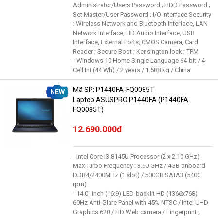
Administrator/Users Password ; HDD Password ;
Set Master/User Password ; I/O Interface Security
: Wireless Network and Bluetooth Interface, LAN
Network Interface, HD Audio Interface, USB
Interface, External Ports, CMOS Camera, Card
Reader ; Secure Boot ; Kensington lock ; TPM
- Windows 10 Home Single Language 64-bit / 4
Cell Int (44 Wh) / 2 years / 1.588 kg / China
Mã SP: P1440FA-FQ0085T
NEW
Laptop ASUSPRO P1440FA (P1440FA-
FQ0085T)
12.690.000đ
- Intel Core i3-8145U Processor (2 x 2.10 GHz),
Max Turbo Frequency : 3.90 GHz / 4GB onboard
DDR4/2400MHz (1 slot) / 500GB SATA3 (5400
rpm)
- 14.0" inch (16:9) LED-backlit HD (1366x768)
60Hz Anti-Glare Panel with 45% NTSC / Intel UHD
Graphics 620 / HD Web camera / Fingerprint ;