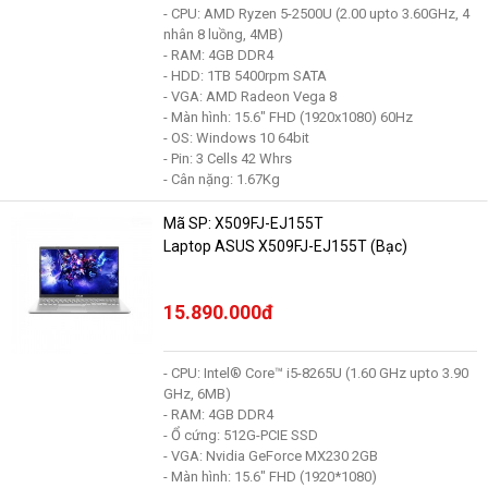
- CPU: AMD Ryzen 5-2500U (2.00 upto 3.60GHz, 4
nhân 8 luồng, 4MB)
- RAM: 4GB DDR4
- HDD: 1TB 5400rpm SATA
- VGA: AMD Radeon Vega 8
- Màn hình: 15.6" FHD (1920x1080) 60Hz
- OS: Windows 10 64bit
- Pin: 3 Cells 42 Whrs
- Cân nặng: 1.67Kg
Mã SP: X509FJ-EJ155T
Laptop ASUS X509FJ-EJ155T (Bạc)
15.890.000đ
- CPU: Intel® Core™ i5-8265U (1.60 GHz upto 3.90
GHz, 6MB)
- RAM: 4GB DDR4
- Ổ cứng: 512G-PCIE SSD
- VGA: Nvidia GeForce MX230 2GB
- Màn hình: 15.6" FHD (1920*1080)