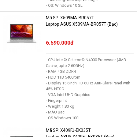
- OS: Windows 10 SL
Mã SP: X509MA-BR057T
Laptop ASUS X509MA-BR057T (Bạc)
6.590.000đ
- CPU Intel® Celeron® N4000 Processor (4MB
Cache, upto 2.60GHz)
- RAM 4GB DDR4
- HDD 1TB 5400rpm
- Display 15.6Inch HD 60Hz Anti-Glare Panel with
45% NTSC
- VGA Intel UHD Graphics
- Fingerprint
- Weight 1.80 kg
- MÀU Bạc
- OS Windows 10SL
Mã SP: X409FJ-EK035T
Laptop ASUS X409FJ-EK035T (Bạc)