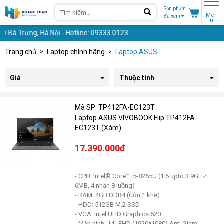
Sản phẩm
Men
đã xem
u
 Hà Nội - Hotline: 09333.0123
Trang chủ
Laptop chính hãng
Laptop ASUS
Giá
Thuộc tính
Mã SP: TP412FA-EC123T
Laptop ASUS VIVOBOOK Flip TP412FA-
EC123T (Xám)
17.390.000đ
- CPU: Intel® Core™ i5-8265U (1.6 upto 3.9GHz,
6MB, 4 nhân 8 luồng)
- RAM: 4GB DDR4 (Còn 1 khe)
- HDD: 512GB M.2 SSD
- VGA: Intel UHD Graphics 620
- Màn hình: 14" FHD (1920*1080) Anti Glare