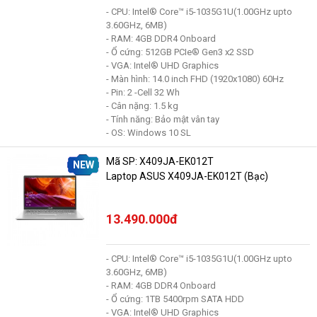
- CPU: Intel® Core™ i5-1035G1U(1.00GHz upto
3.60GHz, 6MB)
- RAM: 4GB DDR4 Onboard
- Ổ cứng: 512GB PCIe® Gen3 x2 SSD
- VGA: Intel® UHD Graphics
- Màn hình: 14.0 inch FHD (1920x1080) 60Hz
- Pin: 2 -Cell 32 Wh
- Cân nặng: 1.5 kg
- Tính năng: Bảo mật vân tay
- OS: Windows 10 SL
Mã SP: X409JA-EK012T
NEW
Laptop ASUS X409JA-EK012T (Bạc)
13.490.000đ
- CPU: Intel® Core™ i5-1035G1U(1.00GHz upto
3.60GHz, 6MB)
- RAM: 4GB DDR4 Onboard
- Ổ cứng: 1TB 5400rpm SATA HDD
- VGA: Intel® UHD Graphics