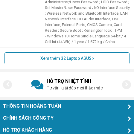
Administrator/Users Password ; HDD Password ;
Set Master/User Password ; I/O Interface Security
: Wireless Network and Bluetooth Interface, LAN
Network Interface, HD Audio Interface, USB
Interface, External Ports, CMOS Camera, Card
Reader ; Secure Boot ; Kensington lock ; TPM
- Windows 10 Home Single Language 64-bit / 4
Cell Int (44 Wh) / 1 year / 1.672 kg / China
Xem thêm
32
Laptop ASUS
HỖ TRỢ NHIỆT TÌNH
Tư vấn, giải đáp mọi thắc mắc
THÔNG TIN HOÀNG TUẤN
CHÍNH SÁCH CÔNG TY
HỖ TRỢ KHÁCH HÀNG