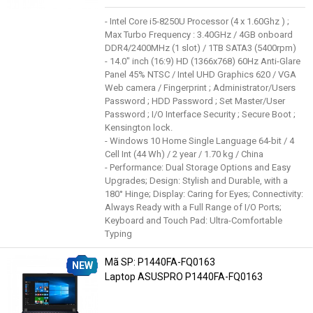
- Intel Core i5-8250U Processor (4 x 1.60Ghz ) ;
Max Turbo Frequency : 3.40GHz / 4GB onboard
DDR4/2400MHz (1 slot) / 1TB SATA3 (5400rpm)
- 14.0" inch (16:9) HD (1366x768) 60Hz Anti-Glare
Panel 45% NTSC / Intel UHD Graphics 620 / VGA
Web camera / Fingerprint ; Administrator/Users
Password ; HDD Password ; Set Master/User
Password ; I/O Interface Security ; Secure Boot ;
Kensington lock.
- Windows 10 Home Single Language 64-bit / 4
Cell Int (44 Wh) / 2 year / 1.70 kg / China
- Performance: Dual Storage Options and Easy
Upgrades; Design: Stylish and Durable, with a
180° Hinge; Display: Caring for Eyes; Connectivity:
Always Ready with a Full Range of I/O Ports;
Keyboard and Touch Pad: Ultra-Comfortable
Typing
Mã SP: P1440FA-FQ0163
NEW
Laptop ASUSPRO P1440FA-FQ0163