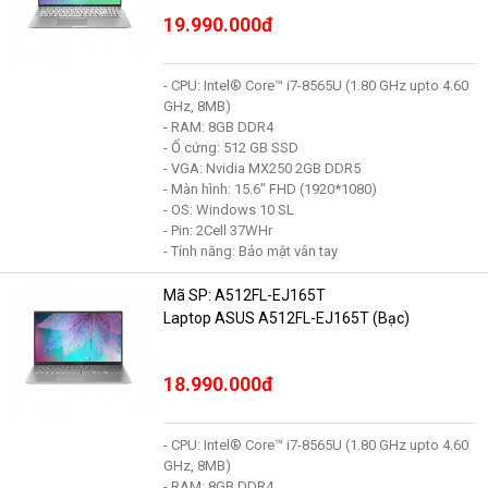
19.990.000đ
- CPU: Intel® Core™ i7-8565U (1.80 GHz upto 4.60
GHz, 8MB)
- RAM: 8GB DDR4
- Ổ cứng: 512 GB SSD
- VGA: Nvidia MX250 2GB DDR5
- Màn hình: 15.6" FHD (1920*1080)
- OS: Windows 10 SL
- Pin: 2Cell 37WHr
- Tính năng: Bảo mật vân tay
Mã SP: A512FL-EJ165T
Laptop ASUS A512FL-EJ165T (Bạc)
18.990.000đ
- CPU: Intel® Core™ i7-8565U (1.80 GHz upto 4.60
GHz, 8MB)
- RAM: 8GB DDR4