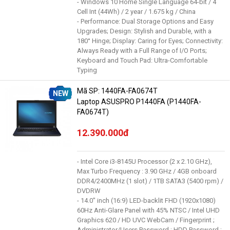
- Windows 10 Home Single Language 64-bit / 4
Cell Int (44Wh) / 2 year / 1.675 kg / China
- Performance: Dual Storage Options and Easy
Upgrades; Design: Stylish and Durable, with a
180° Hinge; Display: Caring for Eyes; Connectivity:
Always Ready with a Full Range of I/O Ports;
Keyboard and Touch Pad: Ultra-Comfortable
Typing
Mã SP: 1440FA-FA0674T
NEW
Laptop ASUSPRO P1440FA (P1440FA-
FA0674T)
12.390.000đ
- Intel Core i3-8145U Processor (2 x 2.10 GHz),
Max Turbo Frequency : 3.90 GHz / 4GB onboard
DDR4/2400MHz (1 slot) / 1TB SATA3 (5400 rpm) /
DVDRW
- 14.0" inch (16:9) LED-backlit FHD (1920x1080)
60Hz Anti-Glare Panel with 45% NTSC / Intel UHD
Graphics 620 / HD UVC WebCam / Fingerprint ;
Administrator/Users Password ; HDD Password ;