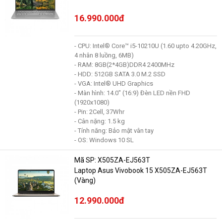
16.990.000đ
- CPU: Intel® Core™ i5-10210U (1.60 upto 4.20GHz,
4 nhân 8 luồng, 6MB)
- RAM: 8GB(2*4GB)DDR4 2400MHz
- HDD: 512GB SATA 3.0 M.2 SSD
- VGA: Intel® UHD Graphics
- Màn hình: 14.0" (16:9) Đèn LED nền FHD
(1920x1080)
- Pin: 2Cell, 37Whr
- Cân nặng: 1.5 kg
- Tính năng: Bảo mật vân tay
- OS: Windows 10 SL
Mã SP: X505ZA-EJ563T
Laptop Asus Vivobook 15 X505ZA-EJ563T
(Vàng)
12.990.000đ