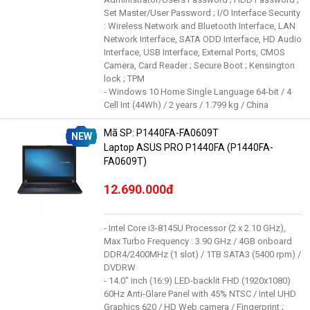
Set Master/User Password ; I/O Interface Security
: Wireless Network and Bluetooth Interface, LAN
Network Interface, SATA ODD Interface, HD Audio
Interface, USB Interface, External Ports, CMOS
Camera, Card Reader ; Secure Boot ; Kensington
lock ; TPM
- Windows 10 Home Single Language 64-bit / 4
Cell Int (44Wh) / 2 years / 1.799 kg / China
Mã SP: P1440FA-FA0609T
NEW
Laptop ASUS PRO P1440FA (P1440FA-
FA0609T)
12.690.000đ
- Intel Core i3-8145U Processor (2 x 2.10 GHz),
Max Turbo Frequency : 3.90 GHz / 4GB onboard
DDR4/2400MHz (1 slot) / 1TB SATA3 (5400 rpm) /
DVDRW
- 14.0" inch (16:9) LED-backlit FHD (1920x1080)
60Hz Anti-Glare Panel with 45% NTSC / Intel UHD
Graphics 620 / HD Web camera / Fingerprint ;