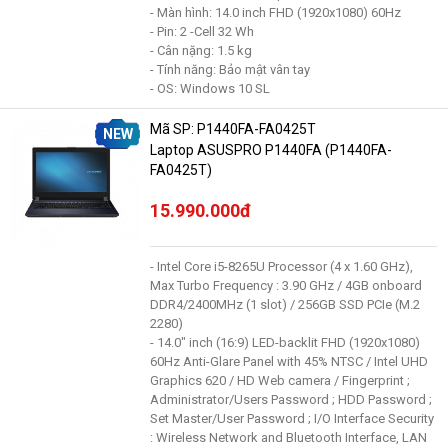
- Màn hình: 14.0 inch FHD (1920x1080) 60Hz
- Pin: 2 -Cell 32 Wh
- Cân nặng: 1.5 kg
- Tính năng: Bảo mật vân tay
- OS: Windows 10 SL
Mã SP: P1440FA-FA0425T
NEW
Laptop ASUSPRO P1440FA (P1440FA-
FA0425T)
15.990.000đ
- Intel Core i5-8265U Processor (4 x 1.60 GHz),
Max Turbo Frequency : 3.90 GHz / 4GB onboard
DDR4/2400MHz (1 slot) / 256GB SSD PCIe (M.2
2280)
- 14.0" inch (16:9) LED-backlit FHD (1920x1080)
60Hz Anti-Glare Panel with 45% NTSC / Intel UHD
Graphics 620 / HD Web camera / Fingerprint ;
Administrator/Users Password ; HDD Password ;
Set Master/User Password ; I/O Interface Security
: Wireless Network and Bluetooth Interface, LAN