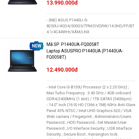
13.990.000đ
- (NB) ASUS P1440U i5-
8250U/4GD4/500G5/TPM/DVDRW/14.0HD/FP/BT
4.1/4C44WHr/XÁM/LNX
Mã SP: P1440UA-FQ0058T
NEW
Laptop ASUSPRO P1440UA (P1440UA-
FQ0058T)
12.490.000đ
- Intel Core i3-8130U Processor (2 x 2.20 GHz) ;
Max Turbo Frequency : 3.40 GHz / 4GB onboard
DDR4/2400MHz (1 slot) / 1TB SATA3 (5400rpm)
- 14.0" inch (16:9) HD (1366 x 768) 60Hz Anti-Glare
Panel 45% NTSC / Intel UHD Graphics 620 / VGA
Web camera / Fingerprint ; Administrator/Users
Password ; HDD Password ; Set Master/User
Password ; I/O Interface Security ; USB Interface
Security ; Secure Boot ; Kensington lock.