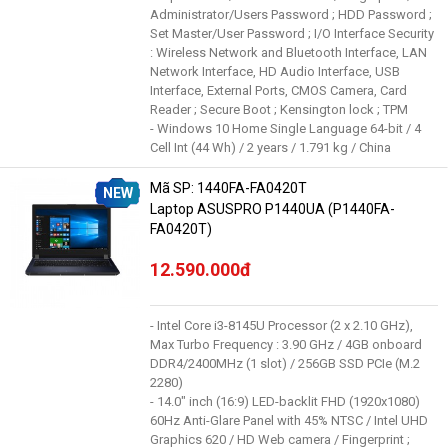
Administrator/Users Password ; HDD Password ;
Set Master/User Password ; I/O Interface Security
: Wireless Network and Bluetooth Interface, LAN
Network Interface, HD Audio Interface, USB
Interface, External Ports, CMOS Camera, Card
Reader ; Secure Boot ; Kensington lock ; TPM
- Windows 10 Home Single Language 64-bit / 4
Cell Int (44 Wh) / 2 years / 1.791 kg / China
Mã SP: 1440FA-FA0420T
NEW
Laptop ASUSPRO P1440UA (P1440FA-
FA0420T)
12.590.000đ
- Intel Core i3-8145U Processor (2 x 2.10 GHz),
Max Turbo Frequency : 3.90 GHz / 4GB onboard
DDR4/2400MHz (1 slot) / 256GB SSD PCIe (M.2
2280)
- 14.0" inch (16:9) LED-backlit FHD (1920x1080)
60Hz Anti-Glare Panel with 45% NTSC / Intel UHD
Graphics 620 / HD Web camera / Fingerprint ;