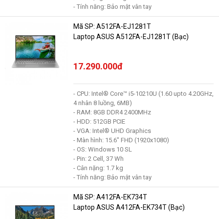
- Tính năng: Bảo mật vân tay
Mã SP: A512FA-EJ1281T
Laptop ASUS A512FA-EJ1281T (Bạc)
17.290.000đ
- CPU: Intel® Core™ i5-10210U (1.60 upto 4.20GHz,
4 nhân 8 luồng, 6MB)
- RAM: 8GB DDR4 2400MHz
- HDD: 512GB PCIE
- VGA: Intel® UHD Graphics
- Màn hình: 15.6" FHD (1920x1080)
- OS: Windows 10 SL
- Pin: 2 Cell, 37 Wh
- Cân nặng: 1.7 kg
- Tính năng: Bảo mật vân tay
Mã SP: A412FA-EK734T
Laptop ASUS A412FA-EK734T (Bạc)