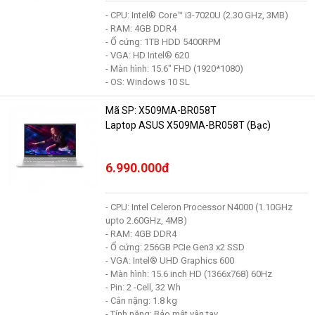
- CPU: Intel® Core™ i3-7020U (2.30 GHz, 3MB)
- RAM: 4GB DDR4
- Ổ cứng: 1TB HDD 5400RPM
- VGA: HD Intel® 620
- Màn hình: 15.6" FHD (1920*1080)
- OS: Windows 10 SL
Mã SP: X509MA-BR058T
Laptop ASUS X509MA-BR058T (Bạc)
6.990.000đ
- CPU: Intel Celeron Processor N4000 (1.10GHz
upto 2.60GHz, 4MB)
- RAM: 4GB DDR4
- Ổ cứng: 256GB PCIe Gen3 x2 SSD
- VGA: Intel® UHD Graphics 600
- Màn hình: 15.6 inch HD (1366x768) 60Hz
- Pin: 2 -Cell, 32 Wh
- Cân nặng: 1.8 kg
- Tính năng: Bảo mật vân tay,…