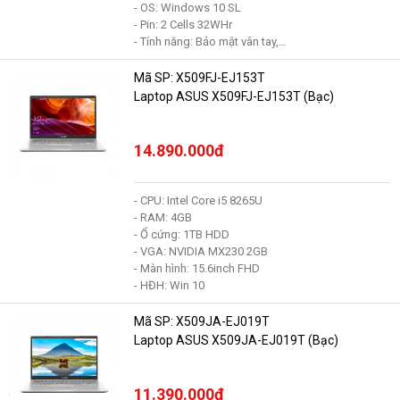
- OS: Windows 10 SL
- Pin: 2 Cells 32WHr
- Tính năng: Bảo mật vân tay,…
Mã SP: X509FJ-EJ153T
Laptop ASUS X509FJ-EJ153T (Bạc)
14.890.000đ
- CPU: Intel Core i5 8265U
- RAM: 4GB
- Ổ cứng: 1TB HDD
- VGA: NVIDIA MX230 2GB
- Màn hình: 15.6inch FHD
- HĐH: Win 10
Mã SP: X509JA-EJ019T
Laptop ASUS X509JA-EJ019T (Bạc)
11.390.000đ