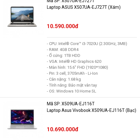
Mã SP: X507UA-EJ727T
Laptop ASUS X507UA-EJ727T (Xám)
10.590.000đ
- CPU: Intel® Core™ i3-7020U (2.30GHz, 3MB)
- RAM: 4GB DDR4
- Ổ cứng: 1TB HDD
- VGA: Intel® HD Graphics 620
- Màn hình: 15.6" FHD (1920*1080)
- Pin: 3 cell, 3705mAh - Li-Ion
- Cân nặng: 1.68 kg
- Tính năng: Bảo mật vân tay
- OS: Windows 10 Home SL
Mã SP: X509UA-EJ116T
Laptop Asus Vivobook X509UA-EJ116T (Bạc)
10.690.000đ