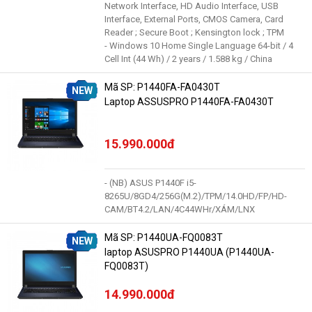
Network Interface, HD Audio Interface, USB
Interface, External Ports, CMOS Camera, Card
Reader ; Secure Boot ; Kensington lock ; TPM
- Windows 10 Home Single Language 64-bit / 4
Cell Int (44 Wh) / 2 years / 1.588 kg / China
Mã SP: P1440FA-FA0430T
NEW
Laptop ASSUSPRO P1440FA-FA0430T
15.990.000đ
- (NB) ASUS P1440F i5-
8265U/8GD4/256G(M.2)/TPM/14.0HD/FP/HD-
CAM/BT4.2/LAN/4C44WHr/XÁM/LNX
Mã SP: P1440UA-FQ0083T
NEW
laptop ASUSPRO P1440UA (P1440UA-
FQ0083T)
14.990.000đ