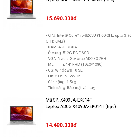
15.690.000đ
- CPU: Intel® Core™ i5-8265U (1.60 GHz upto 3.90
GHz, 6MB)
- RAM: 4GB DDR4
- Ổ cứng: 512G-PCIE SSD
- VGA: Nvidia GeForce MX230 2GB
- Màn hình: 14" FHD (1920*1080)
- OS: Windows 10 SL
- Pin: 2 Cells 32WHr
- Cân nặng: 1.5kg
- Tính năng: Bảo mật vân tay,…
Mã SP: X409JA-EK014T
Laptop ASUS X409JA-EK014T (Bạc)
14.490.000đ