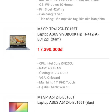
- OS: Windows 10 Home
- Pin: 3 cell 42Whrs
- Cân nặng: 1.5Kg
- Tính năng: Bảo mật vân tay, Đèn nền bàn phím
Mã SP: TP412FA-EC122T
Laptop ASUS VIVOBOOK Flip TP412FA-
EC122T (Xám)
17.390.000đ
- CPU: Intel Core i5 8250U
- RAM: 4GB RAM
- Ổ cứng: 512GB SSD
- VGA: Onboard
- Màn hình: 14" FHD Touch
- Hệ điều hành: Win 10
Mã SP: A512FL-EJ166T
Laptop ASUS A512FL-EJ166T (Bạc)