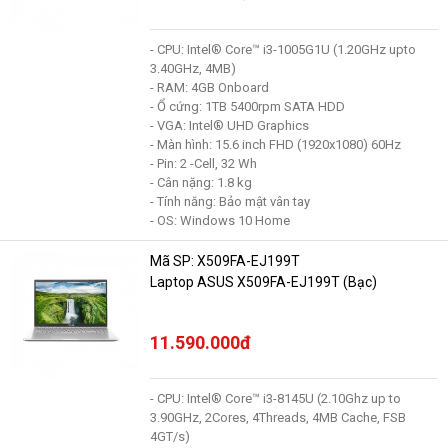
- CPU: Intel® Core™ i3-1005G1U (1.20GHz upto
3.40GHz, 4MB)
- RAM: 4GB Onboard
- Ổ cứng: 1TB 5400rpm SATA HDD
- VGA: Intel® UHD Graphics
- Màn hình: 15.6 inch FHD (1920x1080) 60Hz
- Pin: 2 -Cell, 32 Wh
- Cân nặng: 1.8 kg
- Tính năng: Bảo mật vân tay
- OS: Windows 10 Home
Mã SP: X509FA-EJ199T
Laptop ASUS X509FA-EJ199T (Bạc)
11.590.000đ
- CPU: Intel® Core™ i3-8145U (2.10Ghz up to
3.90GHz, 2Cores, 4Threads, 4MB Cache, FSB
4GT/s)