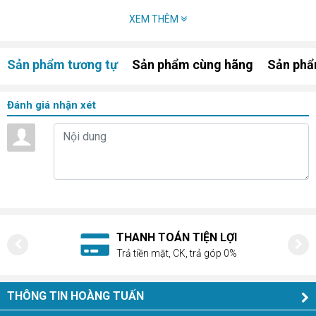
XEM THÊM
Sản phẩm tương tự
Sản phẩm cùng hãng
Sản phẩ
Đánh giá nhận xét
I
HỖ TRỢ NHIỆT TÌNH
0%
Tư vấn, giải đáp mọi thắc mắc
THÔNG TIN HOÀNG TUẤN