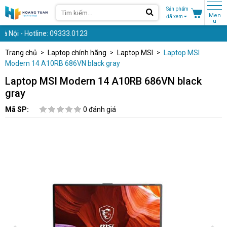
Sản phẩm
Men
đã xem
u
ội - Hotline: 09333.0123
Trang chủ
Laptop chính hãng
Laptop MSI
Laptop MSI
Modern 14 A10RB 686VN black gray
Laptop MSI Modern 14 A10RB 686VN black
gray
Mã SP:
0 đánh giá