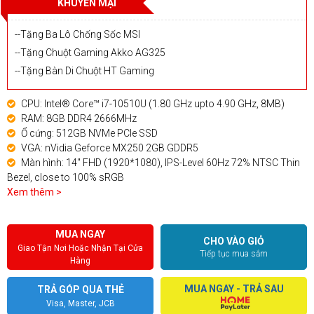
KHUYẾN MẠI
--Tặng Ba Lô Chống Sốc MSI
--Tặng Chuột Gaming Akko AG325
--Tặng Bàn Di Chuột HT Gaming
CPU: Intel® Core™ i7-10510U (1.80 GHz upto 4.90 GHz, 8MB)
RAM: 8GB DDR4 2666MHz
Ổ cứng: 512GB NVMe PCIe SSD
VGA: nVidia Geforce MX250 2GB GDDR5
Màn hình: 14" FHD (1920*1080), IPS-Level 60Hz 72% NTSC Thin
Bezel, close to 100% sRGB
Xem thêm >
MUA NGAY
CHO VÀO GIỎ
Giao Tận Nơi Hoặc Nhận Tại Cửa
Tiếp tục mua sắm
Hàng
MUA NGAY - TRẢ SAU
TRẢ GÓP QUA THẺ
Visa, Master, JCB