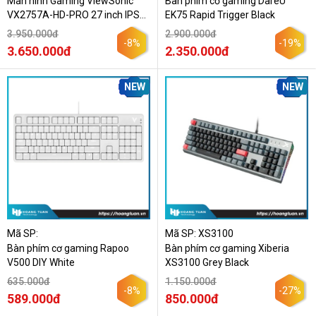
Màn hình Gaming ViewSonic
Bàn phím cơ gaming DareU
VX2757A-HD-PRO 27 inch IPS
EK75 Rapid Trigger Black
FHD 180Hz 1ms
3.950.000đ
2.900.000đ
-8%
-19%
3.650.000đ
2.350.000đ
NEW
NEW
Mã SP:
Mã SP: XS3100
Bàn phím cơ gaming Rapoo
Bàn phím cơ gaming Xiberia
V500 DIY White
XS3100 Grey Black
635.000đ
1.150.000đ
-8%
-27%
589.000đ
850.000đ