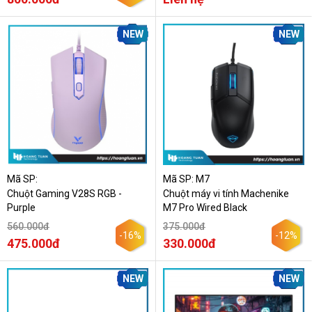
NEW
NEW
Mã SP:
Mã SP: M7
Chuột Gaming V28S RGB -
Chuột máy vi tính Machenike
Purple
M7 Pro Wired Black
560.000đ
375.000đ
-16%
-12%
475.000đ
330.000đ
NEW
NEW