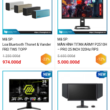
Mã SP:
Mã SP:
Loa Bluetooth Thonet & Vander
MÀN HÌNH TITAN ARMY P2510H
FREI TWS TOPP
– PRO 25 INCH 320Hz FIPS
1.250.000đ
5.650.000đ
-23%
-12%
974.000đ
5.000.000đ
NEW
NEW