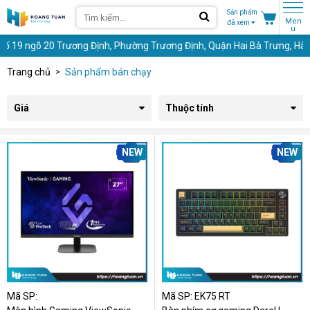
Sản phẩm
Men
đã xem
u
 20 Trương Định, Phường Trương Định, Quận Hai Bà Trưng, Hà Nội - Hotl
Trang chủ
Sản phẩm bán chạy
Giá
Thuộc tính
NEW
NEW
Mã SP:
Mã SP: EK75 RT