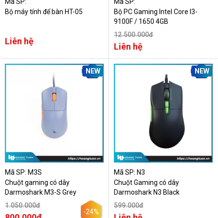
Mã SP:
Mã SP:
Bộ máy tính để bàn HT-05
Bộ PC Gaming Intel Core I3-
9100F / 1650 4GB
12.500.000đ
Liên hệ
Liên hệ
NEW
NEW
Mã SP: M3S
Mã SP: N3
Chuột gaming có dây
Chuột Gaming có dây
Darmoshark M3-S Grey
Darmoshark N3 Black
1.050.000đ
599.000đ
-24%
800.000đ
Liên hệ