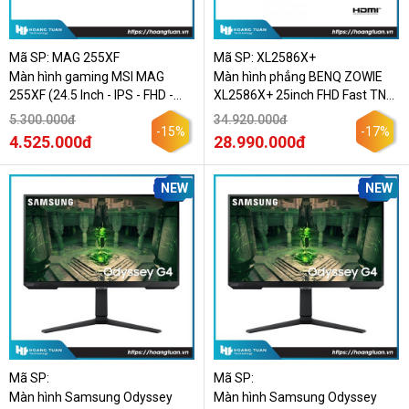
Mã SP: MAG 255XF
Mã SP: XL2586X+
Màn hình gaming MSI MAG
Màn hình phẳng BENQ ZOWIE
255XF (24.5 Inch - IPS - FHD -
XL2586X+ 25inch FHD Fast TN
300Hz - 0.5ms)
600Hz DyAc 2
5.300.000đ
34.920.000đ
-15%
-17%
4.525.000đ
28.990.000đ
NEW
NEW
Mã SP:
Mã SP:
Màn hình Samsung Odyssey
Màn hình Samsung Odyssey