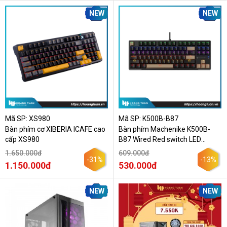
NEW
NEW
Mã SP: XS980
Mã SP: K500B-B87
Bàn phím cơ XIBERIA ICAFE cao
Bàn phím Machenike K500B-
cấp XS980
B87 Wired Red switch LED
Backlit Black
1.650.000đ
609.000đ
-31%
-13%
1.150.000đ
530.000đ
NEW
NEW