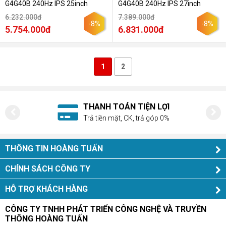
G4G40B 240Hz IPS 25inch
G4G40B 240Hz IPS 27inch
6.232.000đ
7.389.000đ
-8%
-8%
5.754.000đ
6.831.000đ
1
2
THANH TOÁN TIỆN LỢI
Trả tiền mặt, CK, trả góp 0%
THÔNG TIN HOÀNG TUẤN
CHÍNH SÁCH CÔNG TY
HỖ TRỢ KHÁCH HÀNG
CÔNG TY TNHH PHÁT TRIỂN CÔNG NGHỆ VÀ TRUYỀN
THÔNG HOÀNG TUẤN