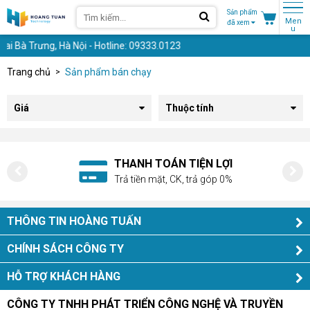
Sản phẩm
Men
đã xem
u
i Bà Trưng, Hà Nội - Hotline: 09333.0123
Trang chủ
Sản phẩm bán chạy
Giá
Thuộc tính
THANH TOÁN TIỆN LỢI
Trả tiền mặt, CK, trả góp 0%
THÔNG TIN HOÀNG TUẤN
CHÍNH SÁCH CÔNG TY
HỖ TRỢ KHÁCH HÀNG
CÔNG TY TNHH PHÁT TRIỂN CÔNG NGHỆ VÀ TRUYỀN