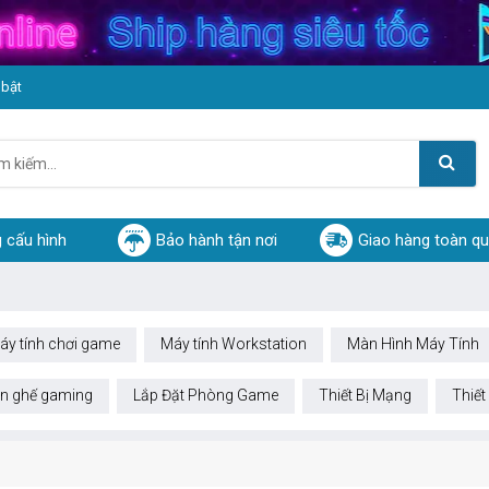
 bật
 cấu hình
Bảo hành tận nơi
Giao hàng toàn q
áy tính chơi game
Máy tính Workstation
Màn Hình Máy Tính
n ghế gaming
Lắp Đặt Phòng Game
Thiết Bị Mạng
Thiết