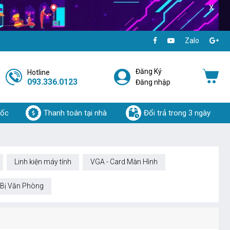
X
Zalo
Đăng Ký
Hotline
093.336.0123
Đăng nhập
uốc
Thanh toán tại nhà
Đổi trả trong 3 ngày
Linh kiện máy tính
VGA - Card Màn Hình
 Bị Văn Phòng