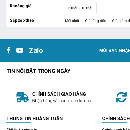
Khoảng giá
5 triệu - 10 triệu
Sắp xếp theo
Mới nhất
Giá tăng dần
Giá giảm 
Zalo
MỜI BẠN NHẬP
TIN NỔI BẬT TRONG NGÀY
CHÍNH SÁCH GIAO HÀNG
Nhận hàng và thanh toán tại nhà
THÔNG TIN HOÀNG TUẤN
CHÍNH SÁCH
Giới thiệu công ty
Chính sách bả