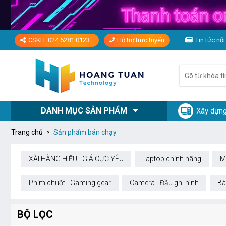
CSKH: 024.6281.0123
Hỗ trợ trực tuyến
Tin tức nổi
DANH MỤC SẢN PHẨM
Xây dựng
Trang chủ
Sản phẩm bán chạy
XÀI HÀNG HIỆU - GIÁ CỰC YÊU
Laptop chính hãng
M
Phím chuột - Gaming gear
Camera - Đầu ghi hình
Bà
BỘ LỌC