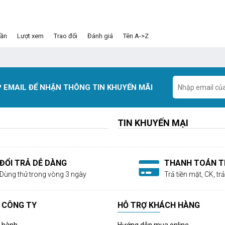
dần
Lượt xem
Trao đổi
Đánh giá
Tên A->Z
 EMAIL ĐỂ NHẬN THÔNG TIN KHUYẾN MÃI
TIN KHUYẾN MẠI
ĐỔI TRẢ DỄ DÀNG
THANH TOÁN TI
Dùng thử trong vòng 3 ngày
Trả tiền mặt, CK, t
 CÔNG TY
HỖ TRỢ KHÁCH HÀNG
o hành
Hướng dẫn mua online